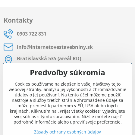
Kontakty
0903 722 831
info​@internetovestavebniny​.sk
Bratislavská 535 (areál RD)
Most pri Bratislave
Predvoľby súkromia
Pon - Pia 8:00 - 11:30 a 12:15 - 15:30
Cookies používame na zlepšenie vašej návštevy tejto
Facebook
webovej stránky, analýzu jej výkonnosti a zhromažďovanie
údajov o jej používaní. Na tento účel môžeme použiť
nástroje a služby tretích strán a zhromaždené údaje sa
môžu preniesť k partnerom v EÚ, USA alebo iných
Navigácia
krajinách. Kliknutím na „Prijať všetky cookies“ vyjadrujete
svoj súhlas s týmto spracovaním. Nižšie môžete nájsť
podrobné informácie alebo upraviť svoje preferencie.
Všetko o nákupe
Zásady ochrany osobných údajov