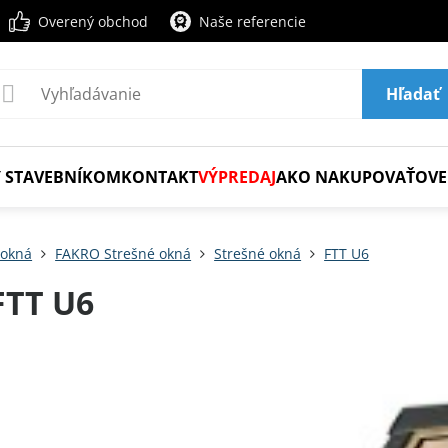
Overený obchod
Naše referencie
Hľadať
 STAVEBNÍKOM
KONTAKT
VÝPREDAJ
AKO NAKUPOVAŤ
OVE
 okná
FAKRO Strešné okná
Strešné okná
FTT U6
FTT U6