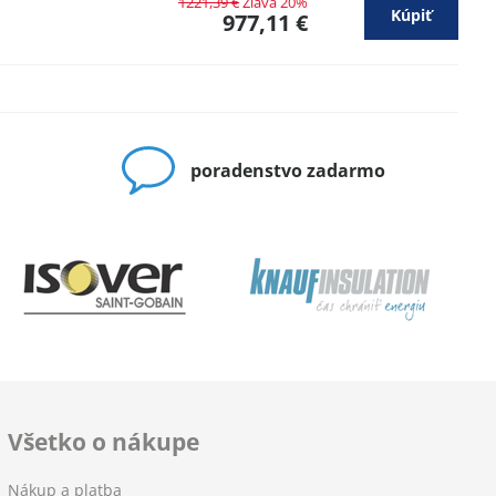
1221,39 €
Zľava 20%
Kúpiť
977,11 €
poradenstvo zadarmo
Všetko o nákupe
Nákup a platba