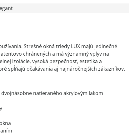
legant
používania. Strešné okná triedy LUX majú jedinečné
e patentovo chránených a má významný vplyv na
lnej izolácie, vysoká bezpečnosť, estetika a
oré spĺňajú očakávania aj najnáročnejších zákazníkov.
 dvojnásobne natieraného akrylovým lakom
y
 okna
vaním