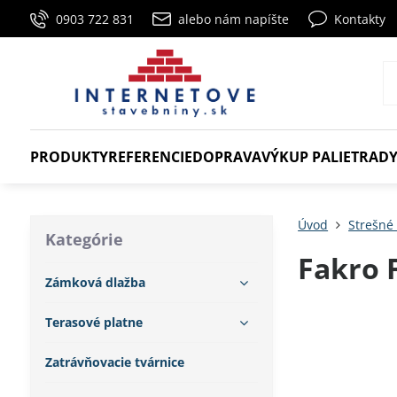
0903 722 831
alebo nám napíšte
Kontakty
PRODUKTY
REFERENCIE
DOPRAVA
VÝKUP PALIET
RADY
Úvod
Strešné
Kategórie
Fakro 
Zámková dlažba
Terasové platne
Zatrávňovacie tvárnice