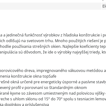
E
ita a jedinečná funkčnosť výrobkov z hľadiska konštrukcie i 
é ich odlišujú na svetovom trhu. Mnoho použitých riešení j
odlie používania strešných okien. Najlepšie koeficienty tepe
ipulácia sú dôvodom, že ide o výrobky najvyššej triedy, kt
 borovicového dreva, impregnovaného vákuovou metódou a
nenia konštrukcie okna topSafe
trešné okná určené pre energeticky úsporné a pasívne stavb
revený profil v porovnaní so štandardným oknom
árané kyvne so závesom umiestneným nad polovicou výšky
reche s uhlom sklonu od 15° do 70° spolu s tesniacim lemo
ka doplnkov a príslušenstva