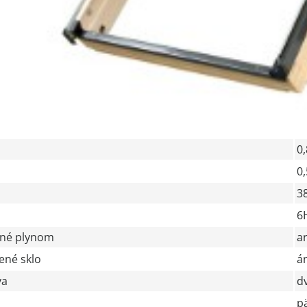
0
0
3
6
ené plynom
a
ené sklo
á
va
d
p