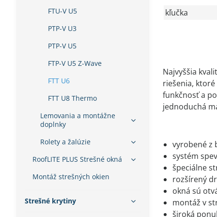
FTU-V U5
kľučka
PTP-V U3
PTP-V U5
FTP-V U5 Z-Wave
Najvyššia kval
FTT U6
riešenia, ktor
funkčnosť a poh
FTT U8 Thermo
jednoduchá man
Lemovania a montážne
doplnky
Rolety a žalúzie
vyrobené z
systém spev
RoofLITE PLUS Strešné okná
špeciálne s
Montáž strešných okien
rozšírený d
okná sú otv
Strešné krytiny
montáž v st
široká ponu