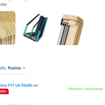
ruka
dľa:
Pozícia
akro FTT U6 55x98 cm
Skladom u dodávateľa
-20%