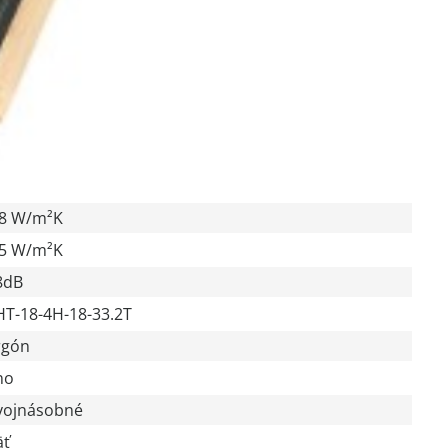
,8 W/m²K
,5 W/m²K
8dB
HT-18-4H-18-33.2T
rgón
no
vojnásobné
äť