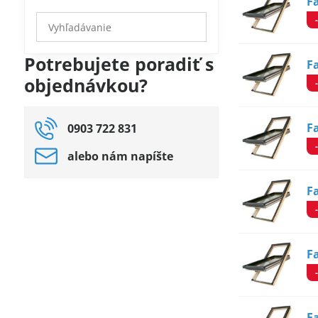
F
Prehľadať
výsledky
filtra
Potrebujete poradiť s
F
fulltextom
objednávkou?
F
0903 722 831
alebo nám napíšte
F
F
F