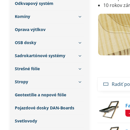
Odkvapový systém
10 rokov zá
Komíny
Oprava výtlkov
OSB dosky
Sadrokartónové systémy
Strešné fólie
Stropy
Radiť po
Geotextílie a nopové fólie
F
Pojazdové dosky DAN-Boards
Svetlovody