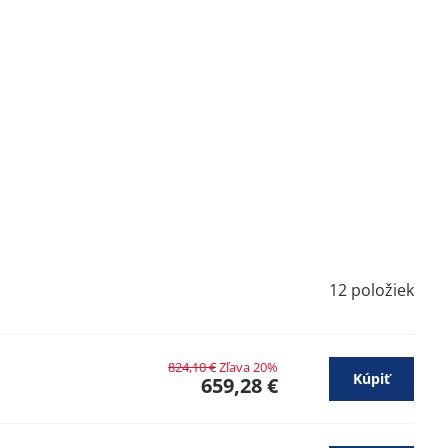
12
položiek
824,10 €
Zľava 20%
Kúpiť
659,28 €