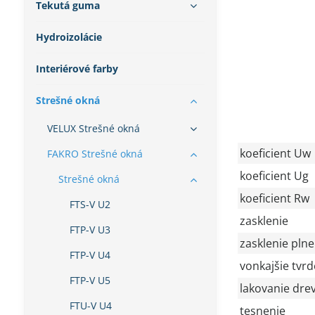
Tekutá guma
Hydroizolácie
Interiérové farby
Strešné okná
VELUX Strešné okná
koeficient Uw
FAKRO Strešné okná
koeficient Ug
Strešné okná
koeficient Rw
FTS-V U2
zasklenie
FTP-V U3
zasklenie pln
FTP-V U4
vonkajšie tvrd
FTP-V U5
lakovanie dre
FTU-V U4
tesnenie