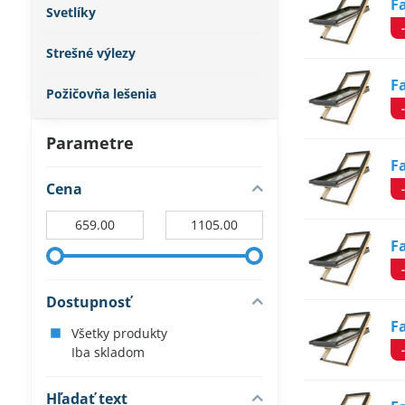
F
Svetlíky
Strešné výlezy
F
Požičovňa lešenia
Parametre
F
Cena
Od:
Do:
F
Dostupnosť
F
Všetky produkty
Iba skladom
Hľadať text