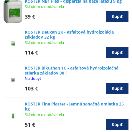
KÖSTER NB1 Flex - disperzia na báze latexu 9 kg
Skladom u dodávateľa
39 €
Kúpiť
KÖSTER Deuxan 2K - asfaltová hydroizolácia
základov 32 kg
Skladom u dodávateľa
114 €
Kúpiť
KÖSTER Bikuthan 1C - asfaltová hydroizolačná
stierka základov 30 l
Na dopyt
103 €
Kúpiť
KÖSTER Fine Plaster - jemná sanačná omietka 25
kg
Skladom u dodávateľa
51 €
Kúpiť