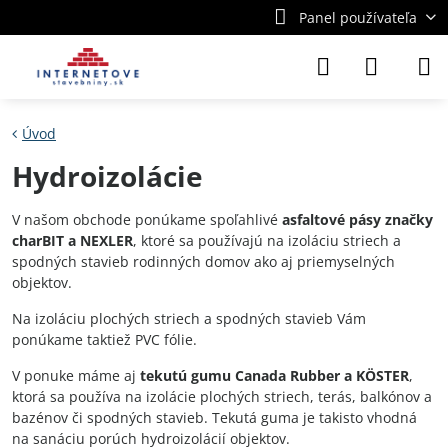
Panel používateľa
Úvod
Hydroizolácie
V našom obchode ponúkame spoľahlivé
asfaltové pásy značky
charBIT a NEXLER
, ktoré sa používajú na izoláciu striech a
spodných stavieb rodinných domov ako aj priemyselných
objektov.
Na izoláciu plochých striech a spodných stavieb Vám
ponúkame taktiež PVC fólie.
V ponuke máme aj
tekutú gumu Canada Rubber a KÖSTER
,
ktorá sa používa na izolácie plochých striech, terás, balkónov a
bazénov či spodných stavieb. Tekutá guma je takisto vhodná
na sanáciu porúch hydroizolácií objektov.