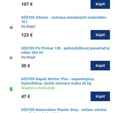
107 €
Kúpiť
KÖSTER Siloxan - ochrana stavebných materiálov
10 l
Na dopyt
123 €
Kúpiť
KÖSTER PU Primer 120 - jednozložkový penetračný
náter 250 ml
Na dopyt
30 €
Kúpiť
KÖSTER Repair Mortar Plus - expandujúca,
hydrofóbna, rýchlo tuhnúca malta 25 kg
Skladom u dodávateľa
47 €
Kúpiť
KÖSTER Restoration Plaster Grey - soliam odolná