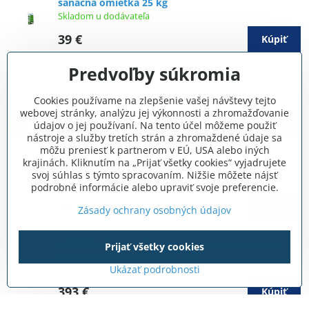
sanačná omietka 25 kg
Skladom u dodávateľa
39 €
Kúpiť
Predvoľby súkromia
KÖSTER Restoration Plaster Key - spojovací mostík
25 kg
Skladom u dodávateľa
Cookies používame na zlepšenie vašej návštevy tejto
webovej stránky, analýzu jej výkonnosti a zhromažďovanie
44 €
Kúpiť
údajov o jej používaní. Na tento účel môžeme použiť
nástroje a služby tretích strán a zhromaždené údaje sa
môžu preniesť k partnerom v EÚ, USA alebo iných
KÖSTER Restoration Plaster White/Light - sanačná
krajinách. Kliknutím na „Prijať všetky cookies“ vyjadrujete
omietka 20 kg
svoj súhlas s týmto spracovaním. Nižšie môžete nájsť
Skladom u dodávateľa
podrobné informácie alebo upraviť svoje preferencie.
30 €
Kúpiť
Zásady ochrany osobných údajov
KÖSTER KSK ALU 15 - samolepiaca membrána s
Prijať všetky cookies
hliníkovým povrchom 19,2m2
Skladom u dodávateľa
Ukázať podrobnosti
393 €
Kúpiť