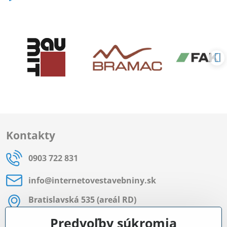
Kontakty
0903 722 831
info​@internetovestavebniny​.sk
Bratislavská 535 (areál RD)
Most pri Bratislave
Predvoľby súkromia