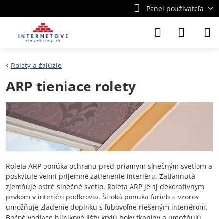
Panel používateľa
Rolety a žalúzie
ARP tieniace rolety
Roleta ARP ponúka ochranu pred priamym slnečným svetlom a
poskytuje veľmi príjemné zatienenie interiéru. Zatiahnutá
zjemňuje ostré slnečné svetlo. Roleta ARP je aj dekoratívnym
prvkom v interiéri podkrovia. Široká ponuka farieb a vzorov
umožňuje zladenie doplnku s ľubovoľne riešeným interiérom.
Bočné vodiace hliníkové lišty kryjú boky tkaniny a umožňujú