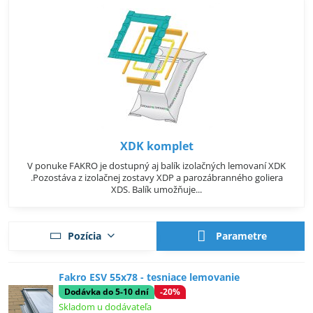
XDK komplet
V ponuke FAKRO je dostupný aj balík izolačných lemovaní XDK
.Pozostáva z izolačnej zostavy XDP a parozábranného goliera
XDS. Balík umožňuje...
Parametre
Pozícia
Fakro ESV 55x78 - tesniace lemovanie
Dodávka do 5-10 dní
-20%
Skladom u dodávateľa