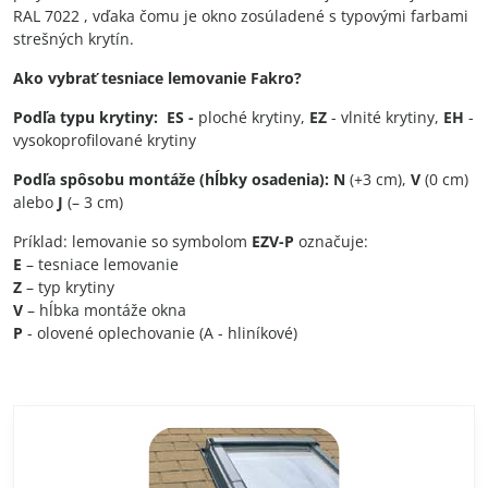
RAL 7022 , vďaka čomu je okno zosúladené s typovými farbami
strešných krytín.
Ako vybrať tesniace lemovanie Fakro?
Podľa typu krytiny:
ES -
ploché krytiny,
EZ
- vlnité krytiny,
EH
-
vysokoprofilované krytiny
Podľa spôsobu montáže (hĺbky osadenia): N
(+3 cm),
V
(0 cm)
alebo
J
(– 3 cm)
Príklad: lemovanie so symbolom
EZV-P
označuje:
E
– tesniace lemovanie
Z
– typ krytiny
V
– hĺbka montáže okna
P
- olovené oplechovanie (A - hliníkové)