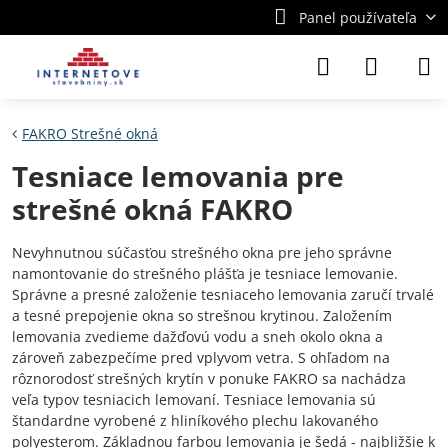
Panel používateľa
FAKRO Strešné okná
Tesniace lemovania pre
strešné okná FAKRO
Nevyhnutnou súčasťou strešného okna pre jeho správne
namontovanie do strešného plášťa je tesniace lemovanie.
Správne a presné založenie tesniaceho lemovania zaručí trvalé
a tesné prepojenie okna so strešnou krytinou. Založením
lemovania zvedieme dažďovú vodu a sneh okolo okna a
zároveň zabezpečíme pred vplyvom vetra. S ohľadom na
rôznorodosť strešných krytín v ponuke FAKRO sa nachádza
veľa typov tesniacich lemovaní. Tesniace lemovania sú
štandardne vyrobené z hliníkového plechu lakovaného
polyesterom. Základnou farbou lemovania je šedá - najbližšie k