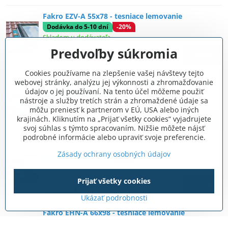
Fakro EZV-A 55x78 - tesniace lemovanie
Dodávka do 5-10 dní
-20%
Skladom u dodávateľa
118,08 €
Zľava 20%
Predvoľby súkromia
Kúpiť
94,46 €
Cookies používame na zlepšenie vašej návštevy tejto
Fakro EHN-A 55x78 - tesniace lemovanie
webovej stránky, analýzu jej výkonnosti a zhromažďovanie
údajov o jej používaní. Na tento účel môžeme použiť
Dodávka do 5-10 dní
-20%
nástroje a služby tretích strán a zhromaždené údaje sa
Skladom u dodávateľa
môžu preniesť k partnerom v EÚ, USA alebo iných
123 €
Zľava 20%
krajinách. Kliknutím na „Prijať všetky cookies“ vyjadrujete
Kúpiť
98,40 €
svoj súhlas s týmto spracovaním. Nižšie môžete nájsť
podrobné informácie alebo upraviť svoje preferencie.
Fakro EHN-A 55x98 - tesniace lemovanie
Zásady ochrany osobných údajov
Dodávka do 5-10 dní
-20%
Skladom u dodávateľa
129,15 €
Zľava 20%
Prijať všetky cookies
Kúpiť
103,32 €
Ukázať podrobnosti
Fakro EHN-A 66x98 - tesniace lemovanie
Dodávka do 5-10 dní
-20%