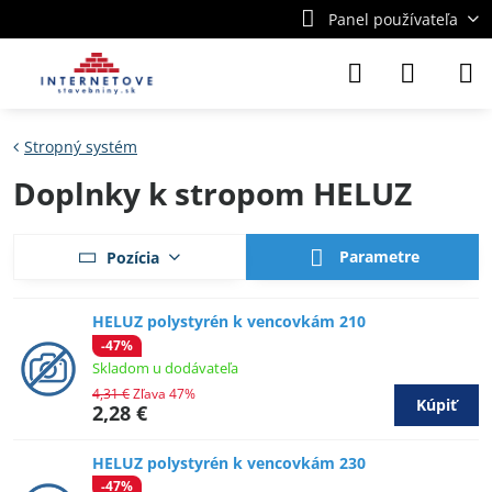
Panel používateľa
Stropný systém
Doplnky k stropom HELUZ
Parametre
Pozícia
HELUZ polystyrén k vencovkám 210
-47%
Skladom u dodávateľa
4,31 €
Zľava 47%
Kúpiť
2,28 €
HELUZ polystyrén k vencovkám 230
-47%