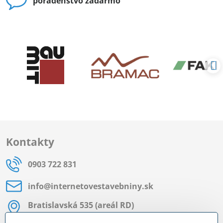
poradenstvo zadarmo
Kontakty
0903 722 831
info​@internetovestavebniny​.sk
Bratislavská 535 (areál RD)
Most pri Bratislave