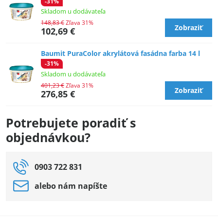
-31%
Skladom u dodávateľa
148,83 €
Zľava 31%
Zobraziť
102,69 €
Baumit PuraColor akrylátová fasádna farba 14 l
-31%
Skladom u dodávateľa
401,23 €
Zľava 31%
Zobraziť
276,85 €
Potrebujete poradiť s
objednávkou?
0903 722 831
alebo nám napíšte