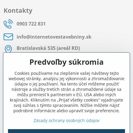
Kontakty
0903 722 831
info​@internetovestavebniny​.sk
Bratislavská 535 (areál RD)
Most pri Bratislave
Predvoľby súkromia
Pon - Pia 8:00 - 11:30 a 12:15 - 15:30
Cookies používame na zlepšenie vašej návštevy tejto
Facebook
webovej stránky, analýzu jej výkonnosti a zhromažďovanie
údajov o jej používaní. Na tento účel môžeme použiť
nástroje a služby tretích strán a zhromaždené údaje sa
môžu preniesť k partnerom v EÚ, USA alebo iných
Navigácia
krajinách. Kliknutím na „Prijať všetky cookies“ vyjadrujete
svoj súhlas s týmto spracovaním. Nižšie môžete nájsť
podrobné informácie alebo upraviť svoje preferencie.
Všetko o nákupe
Zásady ochrany osobných údajov