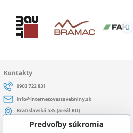
Kontakty
0903 722 831
info​@internetovestavebniny​.sk
Bratislavská 535 (areál RD)
Most pri Bratislave
Predvoľby súkromia
Pon - Pia 8:00 - 11:30 a 12:15 - 15:30