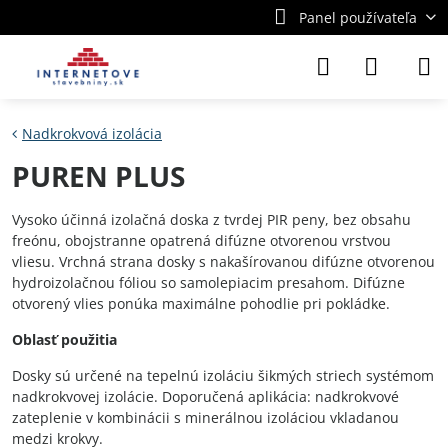
Panel používateľa
Nadkrokvová izolácia
PUREN PLUS
Vysoko účinná izolačná doska z tvrdej PIR peny, bez obsahu
freónu, obojstranne opatrená difúzne otvorenou vrstvou
vliesu. Vrchná strana dosky s nakašírovanou difúzne otvorenou
hydroizolačnou fóliou so samolepiacim presahom. Difúzne
otvorený vlies ponúka maximálne pohodlie pri pokládke.
Oblasť použitia
Dosky sú určené na tepelnú izoláciu šikmých striech systémom
nadkrokvovej izolácie. Doporučená aplikácia: nadkrokvové
zateplenie v kombinácii s minerálnou izoláciou vkladanou
medzi krokvy.