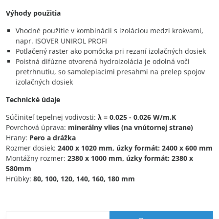
Výhody použitia
Vhodné použitie v kombinácii s izoláciou medzi krokvami,
napr. ISOVER UNIROL PROFI
Potlačený raster ako pomôcka pri rezaní izolačných dosiek
Poistná difúzne otvorená hydroizolácia je odolná voči
pretrhnutiu, so samolepiacimi presahmi na prelep spojov
izolačných dosiek
Technické údaje
Súčiniteľ tepelnej vodivosti:
λ = 0,025 - 0,026 W/m.K
Povrchová úprava:
minerálny vlies (na vnútornej strane)
Hrany:
Pero a drážka
Rozmer dosiek:
2400 x 1020 mm, úzky formát: 2400 x 600 mm
Montážny rozmer:
2380 x 1000 mm, úzky formát: 2380 x
580mm
Hrúbky:
80, 100, 120, 140, 160, 180 mm