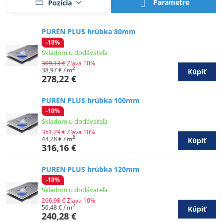
Parametre
Pozícia
PUREN PLUS hrúbka 80mm
-10%
Skladom u dodávateľa
309,13 €
Zľava 10%
2
38,97 €
/ m
Kúpiť
278,22 €
PUREN PLUS hrúbka 100mm
-10%
Skladom u dodávateľa
351,29 €
Zľava 10%
2
44,28 €
/ m
Kúpiť
316,16 €
PUREN PLUS hrúbka 120mm
-10%
Skladom u dodávateľa
266,98 €
Zľava 10%
2
50,48 €
/ m
Kúpiť
240,28 €