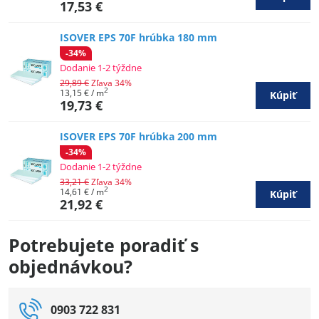
17,53 €
ISOVER EPS 70F hrúbka 180 mm
-34%
Dodanie 1-2 týždne
29,89 €
Zľava 34%
2
13,15 €
/ m
Kúpiť
19,73 €
ISOVER EPS 70F hrúbka 200 mm
-34%
Dodanie 1-2 týždne
33,21 €
Zľava 34%
2
14,61 €
/ m
Kúpiť
21,92 €
Potrebujete poradiť s
objednávkou?
0903 722 831