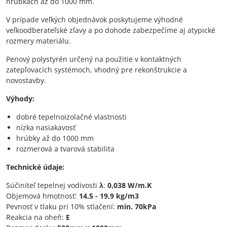
hrúbkach až do 1000 mm.
V prípade veľkých objednávok poskytujeme výhodné
veľkoodberateľské zľavy a po dohode zabezpečíme aj atypické
rozmery materiálu.
Penový polystyrén určený na použitie v kontaktných
zatepľovacích systémoch, vhodný pre rekonštrukcie a
novostavby.
Výhody:
dobré tepelnoizolačné vlastnosti
nízka nasiakavosť
hrúbky až do 1000 mm
rozmerová a tvarová stabilita
Technické údaje:
Súčiniteľ tepelnej vodivosti
λ
:
0,038 W/m.K
Objemová hmotnosť:
14,5 - 19,9 kg/m3
Pevnosť v tlaku pri 10% stlačení:
min. 70kPa
Reakcia na oheň:
E