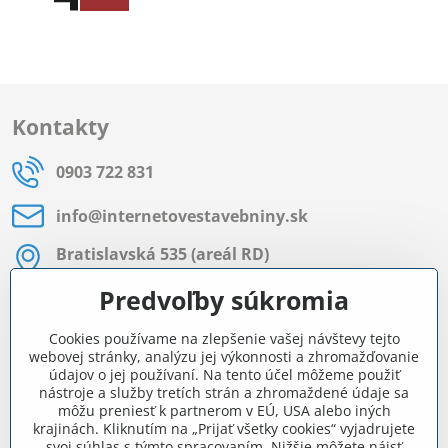
Kontakty
0903 722 831
info​@internetovestavebniny​.sk
Bratislavská 535 (areál RD)
Most pri Bratislave
Predvoľby súkromia
Pon - Pia 8:00 - 11:30 a 12:15 - 15:30
Cookies používame na zlepšenie vašej návštevy tejto
Facebook
webovej stránky, analýzu jej výkonnosti a zhromažďovanie
údajov o jej používaní. Na tento účel môžeme použiť
nástroje a služby tretích strán a zhromaždené údaje sa
môžu preniesť k partnerom v EÚ, USA alebo iných
Navigácia
krajinách. Kliknutím na „Prijať všetky cookies“ vyjadrujete
svoj súhlas s týmto spracovaním. Nižšie môžete nájsť