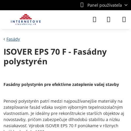
Panel používateľa
Fasády
ISOVER EPS 70 F - Fasádny
polystyrén
Fasádny polystyrén pre efektívne zateplenie vašej stavby
Penový polystyrén patrí medzi najpoužívanejšie materiály na
zatepľovanie fasád vďaka svojim výborným tepelnoizolačným
vlastnostiam. Je ideálny pre rekonštrukcie starších objektov aj
novostavby, pričom zabezpečuje dlhodobú stabilitu a nízku
nasiakavosť. Výrobok ISOVER EPS 70 F ponúkame v rôznych