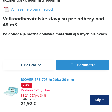
Rozmer dosky:
500mm x 1000mm
Vyhlásenie o parametroch
Veľkoodberateľské zľavy sú pre odbery nad
48 m3.
Po dohode je možná dodávka materiálu aj v iných hrúbkach.
Parametre
Pozícia
ISOVER EPS 70F hrúbka 20 mm
-34%
Dodanie 1-2 týždne
33,21 €
Zľava 34%
2
1,46 €
/ m
Kúpiť
21,92 €