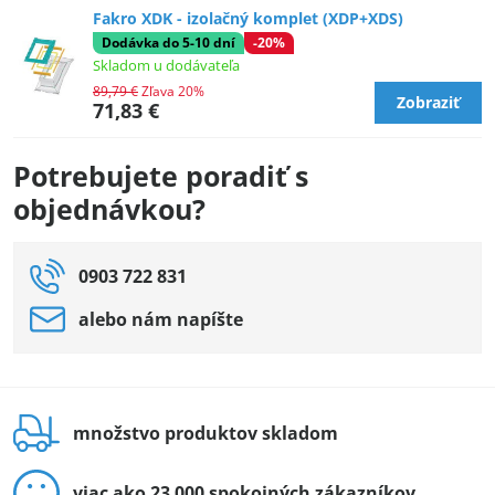
Fakro XDK - izolačný komplet (XDP+XDS)
Dodávka do 5-10 dní
-20%
Skladom u dodávateľa
89,79 €
Zľava 20%
Zobraziť
71,83 €
Potrebujete poradiť s
objednávkou?
0903 722 831
alebo nám napíšte
množstvo produktov skladom
viac ako 23 000 spokojných zákazníkov