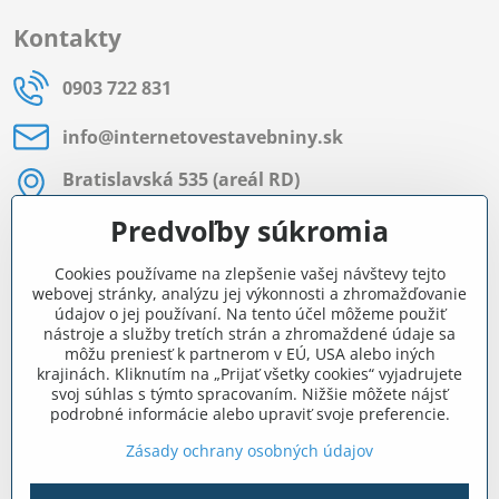
Kontakty
0903 722 831
info​@internetovestavebniny​.sk
Bratislavská 535 (areál RD)
Most pri Bratislave
Predvoľby súkromia
Pon - Pia 8:00 - 11:30 a 12:15 - 15:30
Cookies používame na zlepšenie vašej návštevy tejto
Facebook
webovej stránky, analýzu jej výkonnosti a zhromažďovanie
údajov o jej používaní. Na tento účel môžeme použiť
nástroje a služby tretích strán a zhromaždené údaje sa
môžu preniesť k partnerom v EÚ, USA alebo iných
Navigácia
krajinách. Kliknutím na „Prijať všetky cookies“ vyjadrujete
svoj súhlas s týmto spracovaním. Nižšie môžete nájsť
podrobné informácie alebo upraviť svoje preferencie.
Všetko o nákupe
Zásady ochrany osobných údajov