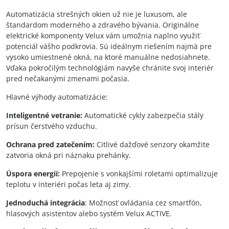
Automatizácia strešných okien už nie je luxusom, ale
štandardom moderného a zdravého bývania. Originálne
elektrické komponenty Velux vám umožnia naplno využiť
potenciál vášho podkrovia. Sú ideálnym riešením najmä pre
vysoko umiestnené okná, na ktoré manuálne nedosiahnete.
Vďaka pokročilým technológiám navyše chránite svoj interiér
pred nečakanými zmenami počasia.
Hlavné výhody automatizácie:
Inteligentné vetranie:
Automatické cykly zabezpečia stály
prísun čerstvého vzduchu.
Ochrana pred zatečením:
Citlivé dažďové senzory okamžite
zatvoria okná pri náznaku prehánky.
Úspora energií:
Prepojenie s vonkajšími roletami optimalizuje
teplotu v interiéri počas leta aj zimy.
Jednoduchá integrácia
: Možnosť ovládania cez smartfón,
hlasových asistentov alebo systém Velux ACTIVE.