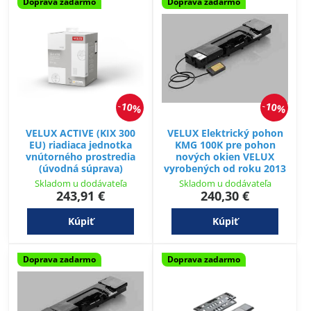
Doprava zadarmo
Doprava zadarmo
10%
10%
VELUX ACTIVE (KIX 300
VELUX Elektrický pohon
EU) riadiaca jednotka
KMG 100K pre pohon
vnútorného prostredia
nových okien VELUX
(úvodná súprava)
vyrobených od roku 2013
Skladom u dodávateľa
Skladom u dodávateľa
243,91 €
240,30 €
Kúpiť
Kúpiť
Doprava zadarmo
Doprava zadarmo