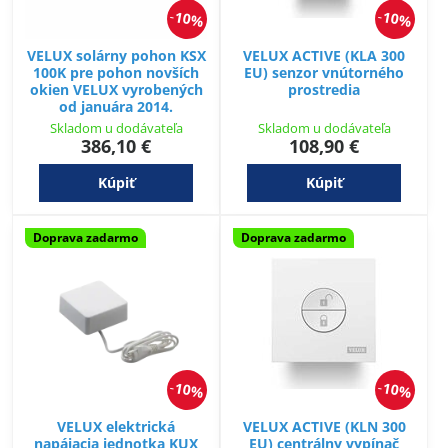
10%
10%
VELUX solárny pohon KSX
VELUX ACTIVE (KLA 300
100K pre pohon novších
EU) senzor vnútorného
okien VELUX vyrobených
prostredia
od januára 2014.
Skladom u dodávateľa
Skladom u dodávateľa
386,10 €
108,90 €
Kúpiť
Kúpiť
Doprava zadarmo
Doprava zadarmo
10%
10%
VELUX elektrická
VELUX ACTIVE (KLN 300
napájacia jednotka KUX
EU) centrálny vypínač