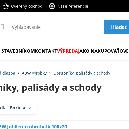
Overený obchod
Naše referencie
Hľadať
 STAVEBNÍKOM
KONTAKT
VÝPREDAJ
AKO NAKUPOVAŤ
OVE
 dlažba
ABW výrobky
Obrubníky, palisády a schody
íky, palisády a schody
dľa:
Pozícia
BW Jubileum obrubník 100x20