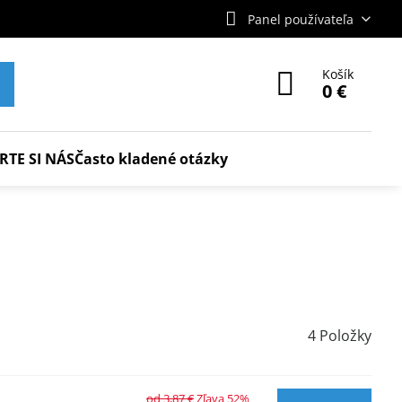
Panel používateľa
Košík
0 €
RTE SI NÁS
Často kladené otázky
4
Položky
od 3,87 €
Zľava 52%