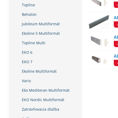
Topline
Behaton
A
Jubileum Multiformát
Ekoline 5 Multiformát
A
Topline Multi
EKO 6
A
EKO 7
Ekoline Multiformát
Vario
Eko Mediteran Multiformát
EKO Nordic Multiformát
Zatrávňovacia dlažba