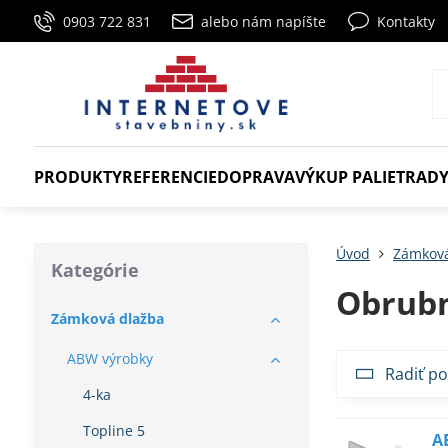
0903 722 831
alebo nám napíšte
Kontakty
PRODUKTY
REFERENCIE
DOPRAVA
VÝKUP PALIET
RADY
Úvod
Zámková
Kategórie
Obrubn
Zámková dlažba
ABW výrobky
Radiť po
4-ka
Topline 5
A