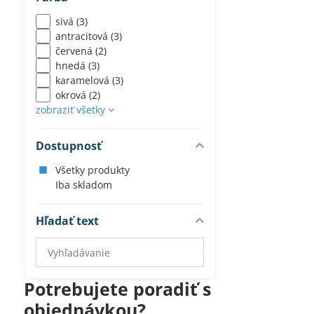
sivá (3)
antracitová (3)
červená (2)
hnedá (3)
karamelová (3)
okrová (2)
zobraziť všetky
Dostupnosť
Všetky produkty
Iba skladom
Hľadať text
Prehľadať
výsledky
filtra
Potrebujete poradiť s
fulltextom
objednávkou?