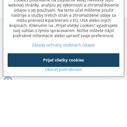
webovej stránky, analýzu jej výkonnosti a zhromažďovanie
údajov o jej používaní. Na tento účel môžeme použiť
nástroje a služby tretích strán a zhromaždené údaje sa
môžu preniesť k partnerom v EÚ, USA alebo iných
krajinách. Kliknutím na „Prijať všetky cookies“ vyjadrujete
Kontakty
svoj súhlas s týmto spracovaním. Nižšie môžete nájsť
podrobné informácie alebo upraviť svoje preferencie.
0903 722 831
Zásady ochrany osobných údajov
info​@internetovestavebniny​.sk
Prijať všetky cookies
Bratislavská 535 (areál RD)
Ukázať podrobnosti
Most pri Bratislave
Pon - Pia 8:00 - 11:30 a 12:15 - 15:30
Facebook
Navigácia