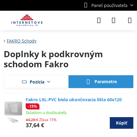
Panel používateľa
FAKRO Schody
Doplnky k podkrovným
schodom Fakro
Parametre
Pozícia
Fakro LXL-PVC biela ukončovacia lišta 60x120
-15%
Skladom u dodávateľa
44,28 €
Zľava 15%
Kúpiť
37,64 €