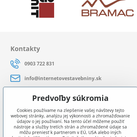
Kontakty
0903 722 831
info​@internetovestavebniny​.sk
Bratislavská 535 (areál RD)
Predvoľby súkromia
Most pri Bratislave
Cookies používame na zlepšenie vašej návštevy tejto
Pon - Pia 8:00 - 11:30 a 12:15 - 15:30
webovej stránky, analýzu jej výkonnosti a zhromažďovanie
údajov o jej používaní. Na tento účel môžeme použiť
Facebook
nástroje a služby tretích strán a zhromaždené údaje sa
môžu preniesť k partnerom v EÚ, USA alebo iných