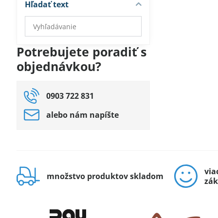
Hľadať text
Prehľadať
výsledky
filtra
Potrebujete poradiť s
fulltextom
objednávkou?
0903 722 831
alebo nám napíšte
via
množstvo produktov skladom
zák