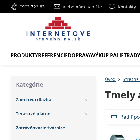
0903 722 831
alebo nám napíšte
Kontakty
PRODUKTY
REFERENCIE
DOPRAVA
VÝKUP PALIET
RADY
Úvod
Strešné 
Kategórie
Tmely 
Zámková dlažba
Terasové platne
Radiť po
Zatrávňovacie tvárnice