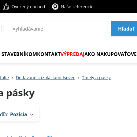
Overený obchod
Naše referencie
Hľadať
 STAVEBNÍKOM
KONTAKT
VÝPREDAJ
AKO NAKUPOVAŤ
OVE
fólie
Dodávané s izoláciami Isover
Tmely a pásky
a pásky
dľa:
Pozícia