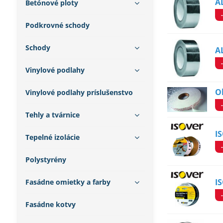
A
Betónové ploty
Podkrovné schody
Schody
A
Vinylové podlahy
O
Vinylové podlahy príslušenstvo
Tehly a tvárnice
I
Tepelné izolácie
Polystyrény
I
Fasádne omietky a farby
Fasádne kotvy