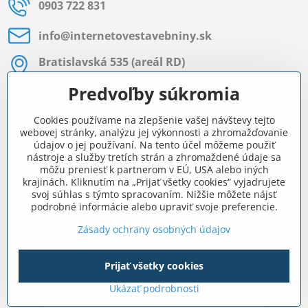
0903 722 831
info​@internetovestavebniny​.sk
Bratislavská 535 (areál RD)
Most pri Bratislave
Predvoľby súkromia
Pon - Pia 8:00 - 11:30 a 12:15 - 15:30
Cookies používame na zlepšenie vašej návštevy tejto
Facebook
webovej stránky, analýzu jej výkonnosti a zhromažďovanie
údajov o jej používaní. Na tento účel môžeme použiť
nástroje a služby tretích strán a zhromaždené údaje sa
môžu preniesť k partnerom v EÚ, USA alebo iných
Navigácia
krajinách. Kliknutím na „Prijať všetky cookies“ vyjadrujete
svoj súhlas s týmto spracovaním. Nižšie môžete nájsť
podrobné informácie alebo upraviť svoje preferencie.
Všetko o nákupe
Zásady ochrany osobných údajov
Prijať všetky cookies
©
2026
Copyright
Predvoľby súkromia
Zásady ochrany osobných údajov
Ukázať podrobnosti
Vytvorené pomocou:
BiznisWeb.sk