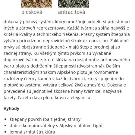
dokonalý plotový systém, ktorý umožňuje oddeliť si priestor od
iných a zároveň reprezentovať. Každá tvárnica spĺňa najvyššie
kritériá kvality a technického riešenia. Presný systém štiepania
vytvára prirodzene nepravidelnú štruktúru povrchu. Základné
prvky sú obojstranne štiepané - majú štep z prednej aj zo
zadnej strany. Ku všetkým týmto prvkom sú vyrábané
doplnkové tvárnice, ktoré slúžia na dosiahnutie požadovaného
tvaru plotu s dodržaním štiepanosti (dvojstranná). Ďalším
charakteristickým znakom Alpského plotu je rovnomerne
rozložený čierny kameň v každej tvárnici, ktorý spojením do
plotového systému vytvára celkovú živú atmosféru. Dokonale
prevedené sú jednotlivé skosené hrany tvárnice, nazývané
fazety. Fazeta dáva plotu krásu a eleganciu.
Výhody
štiepaný povrch iba z jednej strany
dobre kombinovateľný s Alpským plotom Light
jemná zrnitá štruktúra