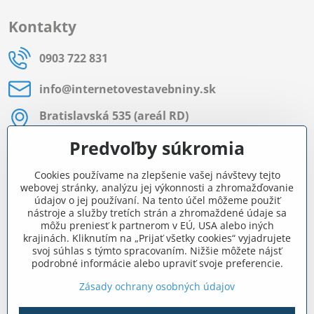
Kontakty
0903 722 831
info​@internetovestavebniny​.sk
Bratislavská 535 (areál RD)
Most pri Bratislave
Predvoľby súkromia
Pon - Pia 8:00 - 11:30 a 12:15 - 15:30
Cookies používame na zlepšenie vašej návštevy tejto
Facebook
webovej stránky, analýzu jej výkonnosti a zhromažďovanie
údajov o jej používaní. Na tento účel môžeme použiť
nástroje a služby tretích strán a zhromaždené údaje sa
môžu preniesť k partnerom v EÚ, USA alebo iných
Navigácia
krajinách. Kliknutím na „Prijať všetky cookies“ vyjadrujete
svoj súhlas s týmto spracovaním. Nižšie môžete nájsť
podrobné informácie alebo upraviť svoje preferencie.
Všetko o nákupe
Zásady ochrany osobných údajov