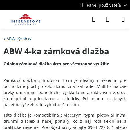
Panel používateľa
ABW výrobky
ABW 4-ka zámková dlažba
Odolná zámková dlažba 4cm pre všestranné využitie
Zámková dlažba s hrúbkou 4 cm je ideálnym riešením pre
pochôdzne plochy okolo domu či v záhrade. Multiformátové
prvky umožňujú jednoduché vyskladanie atraktívnych vzorov,
ktoré pôsobia prirodzene a esteticky. Pri odbere ucelených
paliet navyše získate výhodnejšiu cenu.
Táto dlažba je kompatibilná s viacerými typmi plotov aj inými
druhmi dlažieb z našej ponuky, čo z nej robí flexibilné a
praktické riešenie. Pre objednávky volajte 0903 722 831 alebo