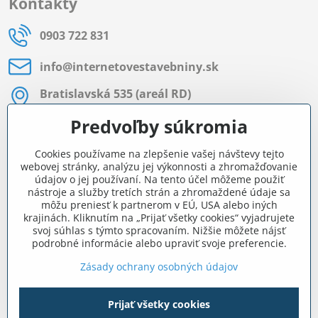
Kontakty
0903 722 831
info​@internetovestavebniny​.sk
Bratislavská 535 (areál RD)
Most pri Bratislave
Predvoľby súkromia
Pon - Pia 8:00 - 11:30 a 12:15 - 15:30
Cookies používame na zlepšenie vašej návštevy tejto
Facebook
webovej stránky, analýzu jej výkonnosti a zhromažďovanie
údajov o jej používaní. Na tento účel môžeme použiť
nástroje a služby tretích strán a zhromaždené údaje sa
môžu preniesť k partnerom v EÚ, USA alebo iných
Navigácia
krajinách. Kliknutím na „Prijať všetky cookies“ vyjadrujete
svoj súhlas s týmto spracovaním. Nižšie môžete nájsť
podrobné informácie alebo upraviť svoje preferencie.
Všetko o nákupe
Zásady ochrany osobných údajov
Prijať všetky cookies
©
2026
Copyright