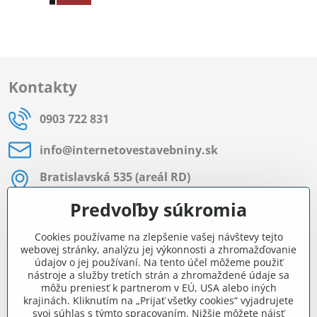
Kontakty
0903 722 831
info​@internetovestavebniny​.sk
Bratislavská 535 (areál RD)
Most pri Bratislave
Predvoľby súkromia
Pon - Pia 8:00 - 11:30 a 12:15 - 15:30
Cookies používame na zlepšenie vašej návštevy tejto
Facebook
webovej stránky, analýzu jej výkonnosti a zhromažďovanie
údajov o jej používaní. Na tento účel môžeme použiť
nástroje a služby tretích strán a zhromaždené údaje sa
môžu preniesť k partnerom v EÚ, USA alebo iných
Navigácia
krajinách. Kliknutím na „Prijať všetky cookies“ vyjadrujete
svoj súhlas s týmto spracovaním. Nižšie môžete nájsť