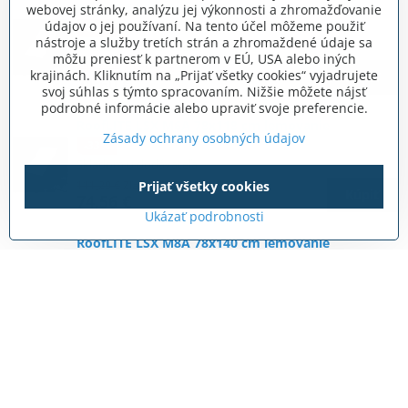
RoofLITE LSX M4A 78x98 cm lemovanie
webovej stránky, analýzu jej výkonnosti a zhromažďovanie
údajov o jej používaní. Na tento účel môžeme použiť
-33%
nástroje a služby tretích strán a zhromaždené údaje sa
Skladom u dodávateľa
môžu preniesť k partnerom v EÚ, USA alebo iných
106,86 €
Zľava 33%
krajinách. Kliknutím na „Prijať všetky cookies“ vyjadrujete
Kúpiť
71,60 €
svoj súhlas s týmto spracovaním. Nižšie môžete nájsť
podrobné informácie alebo upraviť svoje preferencie.
RoofLITE LSX M6A 78x118 cm lemovanie
Zásady ochrany osobných údajov
-33%
Skladom u dodávateľa
111,29 €
Zľava 33%
Prijať všetky cookies
Kúpiť
74,56 €
Ukázať podrobnosti
RoofLITE LSX M8A 78x140 cm lemovanie
-33%
Skladom u dodávateľa
118,08 €
Zľava 33%
Kúpiť
79,11 €
RoofLITE TFX F6A 66x118 cm lemovanie
-33%
Skladom u dodávateľa