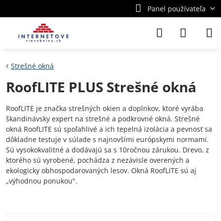
Panel používateľa
Strešné okná
RoofLITE PLUS Strešné okná
RoofLITE je značka strešných okien a doplnkov, ktoré vyrába
škandinávsky expert na strešné a podkrovné okná. Strešné
okná RoofLITE sú spoľahlivé a ich tepelná izolácia a pevnosť sa
dôkladne testuje v súlade s najnovšími európskymi normami.
Sú vysokokvalitné a dodávajú sa s 10ročnou zárukou. Drevo, z
ktorého sú vyrobené, pochádza z nezávisle overených a
ekologicky obhospodarovaných lesov. Okná RoofLITE sú aj
„výhodnou ponukou".