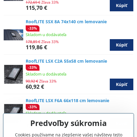
172,69 €
Zľava 33%
Kúpiť
115,70 €
RoofLITE SSX 8A 74x140 cm lemovanie
-33%
Skladom u dodávateľa
178,89 €
Zľava 33%
Kúpiť
119,86 €
RoofLITE LSX C2A 55x58 cm lemovanie
-33%
Skladom u dodávateľa
90,92 €
Zľava 33%
Kúpiť
60,92 €
RoofLITE LSX F6A 66x118 cm lemovanie
-33%
Skladom u dodávateľa
104,50 €
Zľava 33%
Predvoľby súkromia
Kúpiť
70,02 €
Cookies používame na zlepšenie vašej návštevy tejto