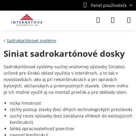
Panel používateľa
Sadrokartónové systémy
Siniat sadrokartónové dosky
Sadrokartónové systémy suchej vnútornej výstavby Siniatsú
určené pre širokú oblasť využitia v interiéroch, a to tak v
novostavbách, ako aj pri rekonštrukciách a pri opravách
bytových, občianskych a priemyselných stavieb. Okrem iného
je ich možné využiť aj na montáž priečok a pre obklady stien.
nízka hmotnosť
rýchly postup stavby (bez dlhých technologických prestávok)
suchý roces výstavby (bez zanášania vlhkosti do existujúcich
konštrukcií)
ľahká opracovateľnosť povrchov
rovnosť konštrukcií