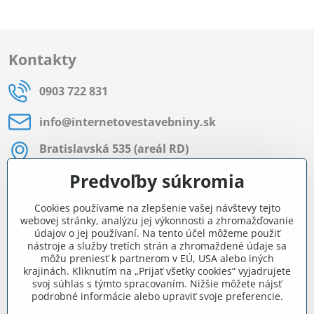
Kontakty
0903 722 831
info​@internetovestavebniny​.sk
Bratislavská 535 (areál RD)
Most pri Bratislave
Predvoľby súkromia
Pon - Pia 8:00 - 11:30 a 12:15 - 15:30
Cookies používame na zlepšenie vašej návštevy tejto
Facebook
webovej stránky, analýzu jej výkonnosti a zhromažďovanie
údajov o jej používaní. Na tento účel môžeme použiť
nástroje a služby tretích strán a zhromaždené údaje sa
môžu preniesť k partnerom v EÚ, USA alebo iných
Navigácia
krajinách. Kliknutím na „Prijať všetky cookies“ vyjadrujete
svoj súhlas s týmto spracovaním. Nižšie môžete nájsť
podrobné informácie alebo upraviť svoje preferencie.
Všetko o nákupe