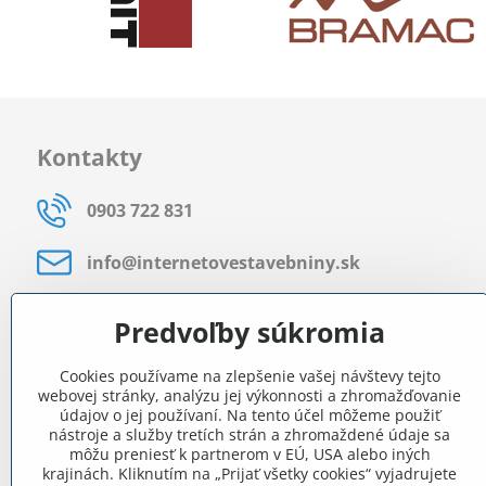
Kontakty
0903 722 831
info​@internetovestavebniny​.sk
Bratislavská 535 (areál RD)
Predvoľby súkromia
Most pri Bratislave
Cookies používame na zlepšenie vašej návštevy tejto
Pon - Pia 8:00 - 11:30 a 12:15 - 15:30
webovej stránky, analýzu jej výkonnosti a zhromažďovanie
údajov o jej používaní. Na tento účel môžeme použiť
Facebook
nástroje a služby tretích strán a zhromaždené údaje sa
môžu preniesť k partnerom v EÚ, USA alebo iných
krajinách. Kliknutím na „Prijať všetky cookies“ vyjadrujete