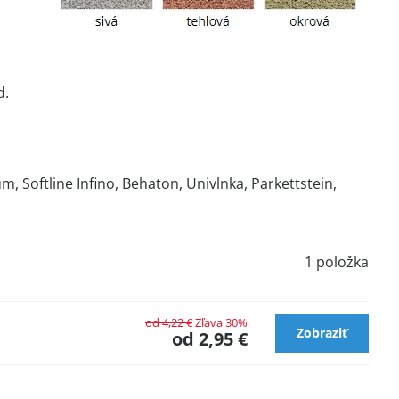
d.
m, Softline Infino, Behaton, Univlnka, Parkettstein,
1
položka
od 4,22 €
Zľava 30%
Zobraziť
od 2,95 €