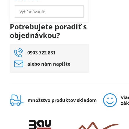
Prehľadať
výsledky
filtra
Potrebujete poradiť s
fulltextom
objednávkou?
0903 722 831
alebo nám napíšte
via
množstvo produktov skladom
zák