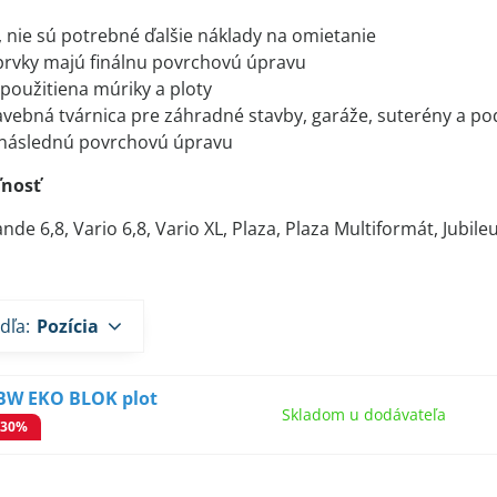
 nie sú potrebné ďalšie náklady na omietanie
 prvky majú finálnu povrchovú úpravu
použitiena múriky a ploty
avebná tvárnica pre záhradné stavby, garáže, suterény a po
 následnú povrchovú úpravu
nosť
de 6,8, Vario 6,8, Vario XL, Plaza, Plaza Multiformát, Jubileu
dľa:
Pozícia
BW EKO BLOK plot
Skladom u dodávateľa
-30%