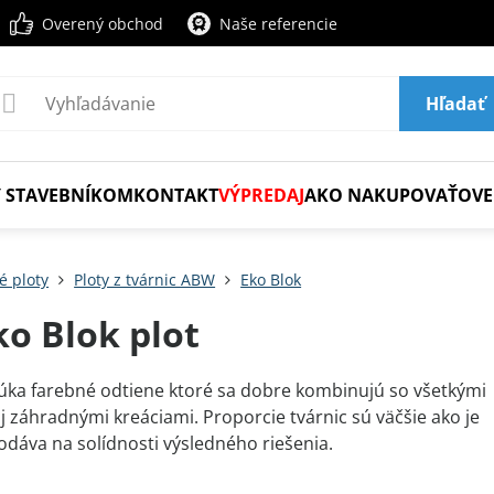
Overený obchod
Naše referencie
Hľadať
 STAVEBNÍKOM
KONTAKT
VÝPREDAJ
AKO NAKUPOVAŤ
OVE
é ploty
Ploty z tvárnic ABW
Eko Blok
o Blok plot
ka farebné odtiene ktoré sa dobre kombinujú so všetkými
j záhradnými kreáciami. Proporcie tvárnic sú väčšie ako je
odáva na solídnosti výsledného riešenia.