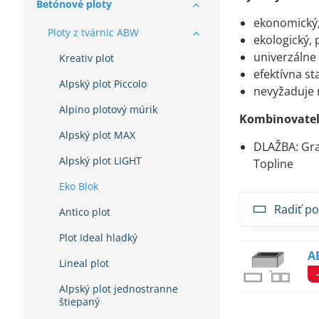
Betónové ploty
ekonomický,
Ploty z tvárnic ABW
ekologický,
univerzálne 
Kreativ plot
efektívna st
Alpský plot Piccolo
nevyžaduje
Alpino plotový múrik
Kombinovateľ
Alpský plot MAX
DLAŽBA: Gran
Alpský plot LIGHT
Topline
Eko Blok
Radiť po
Antico plot
Plot Ideal hladký
A
Lineal plot
Alpský plot jednostranne
štiepaný