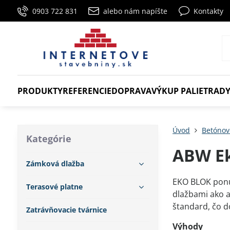
0903 722 831
alebo nám napíšte
Kontakty
PRODUKTY
REFERENCIE
DOPRAVA
VÝKUP PALIET
RADY
Úvod
Betónov
Kategórie
ABW Ek
Zámková dlažba
EKO BLOK ponú
Terasové platne
dlažbami ako a
štandard, čo d
Zatrávňovacie tvárnice
Výhody