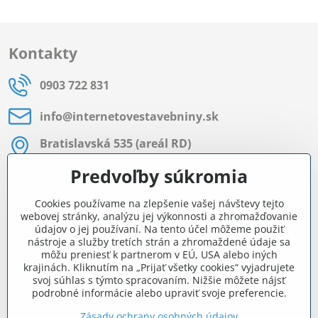
Kontakty
0903 722 831
info​@internetovestavebniny​.sk
Bratislavská 535 (areál RD)
Most pri Bratislave
Predvoľby súkromia
Pon - Pia 8:00 - 11:30 a 12:15 - 15:30
Cookies používame na zlepšenie vašej návštevy tejto
Facebook
webovej stránky, analýzu jej výkonnosti a zhromažďovanie
údajov o jej používaní. Na tento účel môžeme použiť
nástroje a služby tretích strán a zhromaždené údaje sa
môžu preniesť k partnerom v EÚ, USA alebo iných
Navigácia
krajinách. Kliknutím na „Prijať všetky cookies“ vyjadrujete
svoj súhlas s týmto spracovaním. Nižšie môžete nájsť
podrobné informácie alebo upraviť svoje preferencie.
Všetko o nákupe
Zásady ochrany osobných údajov