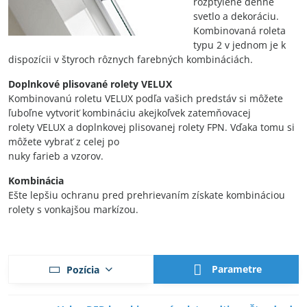
rozptýlené denné
svetlo a dekoráciu.
Kombinovaná roleta
typu 2 v jednom je k
dispozícii v štyroch rôznych farebných kombináciách.
Doplnkové plisované rolety VELUX
Kombinovanú roletu VELUX podľa vašich predstáv si môžete
ľuboľne vytvoriť kombináciu akejkoľvek zatemňovacej
rolety VELUX a doplnkovej plisovanej rolety FPN. Vďaka tomu si
môžete vybrať z celej po
nuky farieb a vzorov.
Kombinácia
Ešte lepšiu ochranu pred prehrievaním získate kombináciou
rolety s vonkajšou markízou.
Parametre
Pozícia