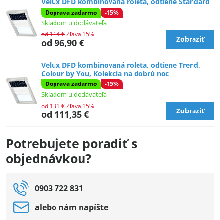
Velux DFD kombinovaná roleta, odtiene Štandard
Doprava zadarmo
-15%
Skladom u dodávateľa
od 114 €
Zľava 15%
Zobraziť
od 96,90 €
Velux DFD kombinovaná roleta, odtiene Trend,
Colour by You, Kolekcia na dobrú noc
Doprava zadarmo
-15%
Skladom u dodávateľa
od 131 €
Zľava 15%
Zobraziť
od 111,35 €
Potrebujete poradiť s
objednávkou?
0903 722 831
alebo nám napíšte