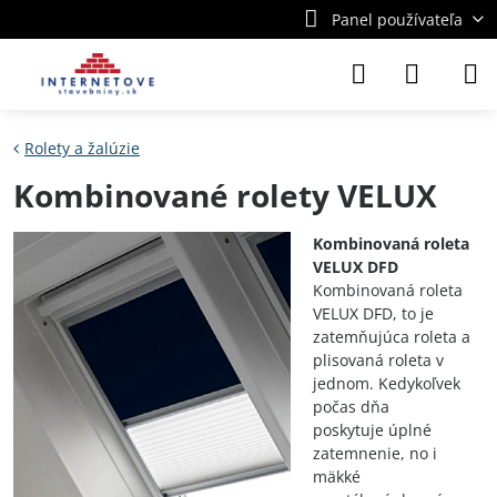
Panel používateľa
Rolety a žalúzie
Kombinované rolety VELUX
Kombinovaná roleta
VELUX DFD
Kombinovaná roleta
VELUX DFD, to je
zatemňujúca roleta a
plisovaná roleta v
jednom. Kedykoľvek
počas dňa
poskytuje úplné
zatemnenie, no i
mäkké