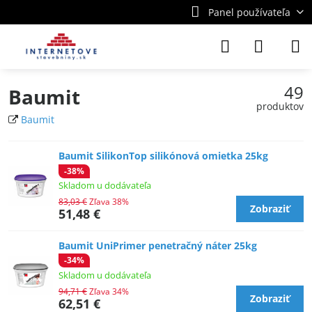
Panel používateľa
49
Baumit
produktov
Baumit
Baumit SilikonTop silikónová omietka 25kg
-38%
Skladom u dodávateľa
83,03 €
Zľava 38%
Zobraziť
51,48 €
Baumit UniPrimer penetračný náter 25kg
-34%
Skladom u dodávateľa
94,71 €
Zľava 34%
Zobraziť
62,51 €