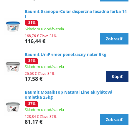
Baumit GranoporColor disperzná fasádna farba 14
l
-31%
Skladom u dodávateľa
168,76 €
Zľava 31%
Zobraziť
116,44 €
Baumit UniPrimer penetračný náter 5kg
-34%
Skladom u dodávateľa
26,63 €
Zľava 34%
Kúpiť
17,58 €
Baumit MosaikTop Natural Line akrylátová
omietka 25kg
-37%
Skladom u dodávateľa
128,84 €
Zľava 37%
Zobraziť
81,17 €