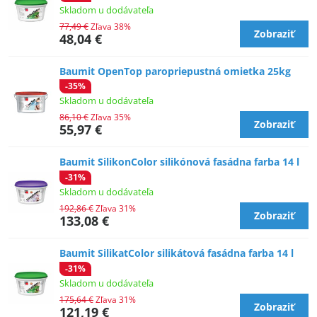
Skladom u dodávateľa
77,49 €
Zľava 38%
Zobraziť
48,04 €
Baumit OpenTop paropriepustná omietka 25kg
-35%
Skladom u dodávateľa
86,10 €
Zľava 35%
Zobraziť
55,97 €
Baumit SilikonColor silikónová fasádna farba 14 l
-31%
Skladom u dodávateľa
192,86 €
Zľava 31%
Zobraziť
133,08 €
Baumit SilikatColor silikátová fasádna farba 14 l
-31%
Skladom u dodávateľa
175,64 €
Zľava 31%
Zobraziť
121,19 €