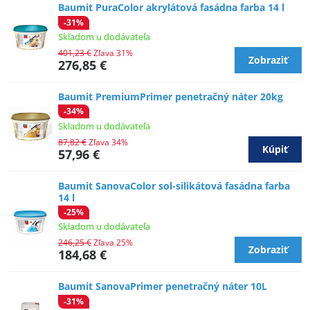
Baumit PuraColor akrylátová fasádna farba 14 l
-31%
Skladom u dodávateľa
401,23 €
Zľava 31%
Zobraziť
276,85 €
Baumit PremiumPrimer penetračný náter 20kg
-34%
Skladom u dodávateľa
87,82 €
Zľava 34%
Kúpiť
57,96 €
Baumit SanovaColor sol-silikátová fasádna farba
14 l
-25%
Skladom u dodávateľa
246,25 €
Zľava 25%
Zobraziť
184,68 €
Baumit SanovaPrimer penetračný náter 10L
-31%