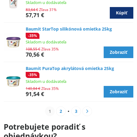
Skladom u dodávateľa
83,64 €
Zľava 31%
Kúpiť
57,71 €
Baumit StarTop silikónová omietka 25kg
-35%
Skladom u dodávateľa
108,55 €
Zľava 35%
Zobraziť
70,56 €
Baumit PuraTop akrylátová omietka 25kg
-35%
Skladom u dodávateľa
140,84 €
Zľava 35%
Zobraziť
91,54 €
1
2
3
Potrebujete poradiť s
objednávkou?