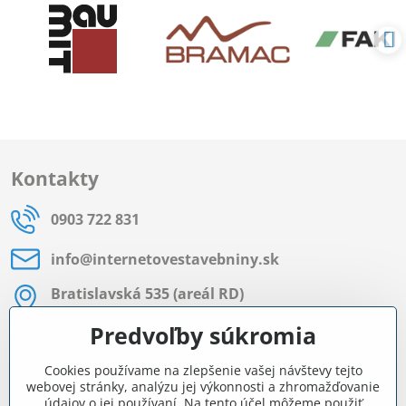
Kontakty
0903 722 831
info​@internetovestavebniny​.sk
Bratislavská 535 (areál RD)
Most pri Bratislave
Predvoľby súkromia
Pon - Pia 8:00 - 11:30 a 12:15 - 15:30
Cookies používame na zlepšenie vašej návštevy tejto
Facebook
webovej stránky, analýzu jej výkonnosti a zhromažďovanie
údajov o jej používaní. Na tento účel môžeme použiť