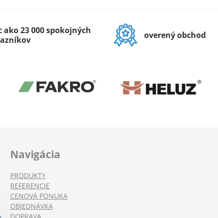
c ako 23 000 spokojných
overený obchod
azníkov
Navigácia
PRODUKTY
REFERENCIE
CENOVÁ PONUKA
OBJEDNÁVKA
DOPRAVA