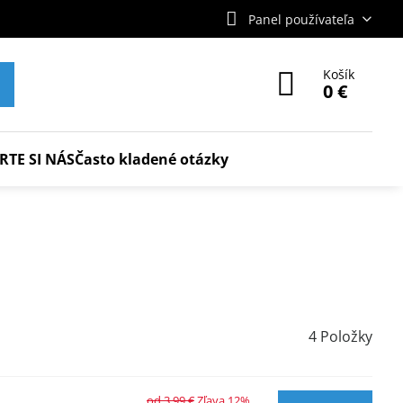
Panel používateľa
Košík
0 €
RTE SI NÁS
Často kladené otázky
4
Položky
od 3,99 €
Zľava 12%