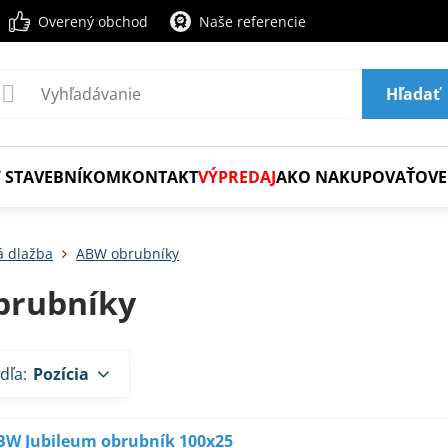
Overený obchod
Naše referencie
Hľadať
 STAVEBNÍKOM
KONTAKT
VÝPREDAJ
AKO NAKUPOVAŤ
OVE
 dlažba
ABW obrubníky
brubníky
dľa:
Pozícia
BW Jubileum obrubník 100x25