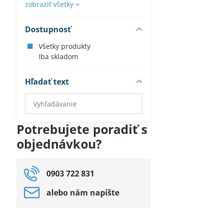
zobraziť všetky
Dostupnosť
Všetky produkty
Iba skladom
Hľadať text
Prehľadať
výsledky
filtra
Potrebujete poradiť s
fulltextom
objednávkou?
0903 722 831
alebo nám napíšte