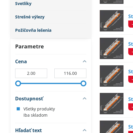
Svetlíky
S
Strešné výlezy
Požičovňa lešenia
S
Parametre
Cena
S
Od:
Do:
Dostupnosť
S
Všetky produkty
Iba skladom
S
Hľadať text