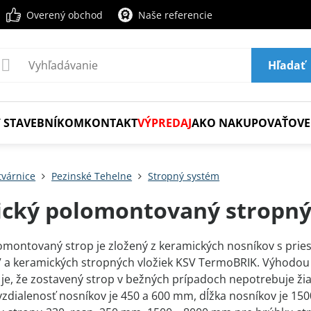
Overený obchod
Naše referencie
Hľadať
 STAVEBNÍKOM
KONTAKT
VÝPREDAJ
AKO NAKUPOVAŤ
OVE
tvárnice
Pezinské Tehelne
Stropný systém
cký polomontovaný stropný
montovaný strop je zložený z keramických nosníkov s prie
 a keramických stropných vložiek KSV TermoBRIK. Výhodou
je, že zostavený strop v bežných prípadoch nepotrebuje ži
vzdialenosť nosníkov je 450 a 600 mm, dĺžka nosníkov je 150