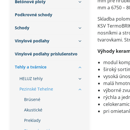
mm pre hrúbku
Betónové ploty
mm a 6750 – 8
Podkrovné schody
Skladba polomo
KSV TermoBRIK
Schody
nosníkmi a st
tvarovkami. St
Vinylové podlahy
Výhody keram
Vinylové podlahy príslušenstvo
modul komp
Tehly a tvárnice
široký sorti
vysoká únos
HELUZ tehly
malá hmotn
Pezinské Tehelne
výborné zvu
rýchla a je
Brúsené
celokeramic
Akustické
pri omietaní
Preklady