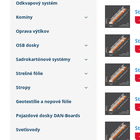
Odkvapový systém
S
Komíny
Oprava výtlkov
S
OSB dosky
Sadrokartónové systémy
S
Strešné fólie
Stropy
S
Geotextílie a nopové fólie
Pojazdové dosky DAN-Boards
S
Svetlovody