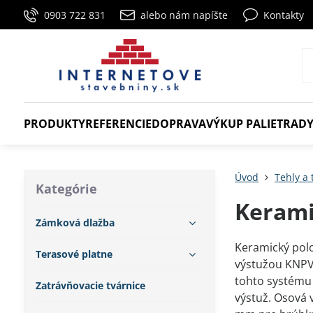
0903 722 831
alebo nám napíšte
Kontakty
PRODUKTY
REFERENCIE
DOPRAVA
VÝKUP PALIET
RADY
Úvod
Tehly a 
Kategórie
Kerami
Zámková dlažba
Keramický polo
Terasové platne
výstužou KNPV
tohto systému 
Zatrávňovacie tvárnice
výstuž. Osová 