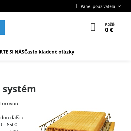
Panel používateľa
Košík
0 €
RTE SI NÁS
Často kladené otázky
 systém
storovou
adnu ďalšiu
0 – 6500