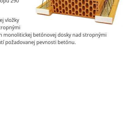
ropu 290
j vložky
stropnými
 monolitickej betónovej dosky nad stropnými
nutí požadovanej pevnosti betónu.