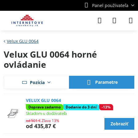
Panel používateľa
Velux GLU 0064
Velux GLU 0064 horné
ovládanie
Parametre
Pozícia
VELUX GLU 0064
Doprava zadarmo
Dodanie do 3 dní
-13%
Skladom u dodávateľa
od 501 €
Zľava 13%
Zobraziť
od 435,87 €