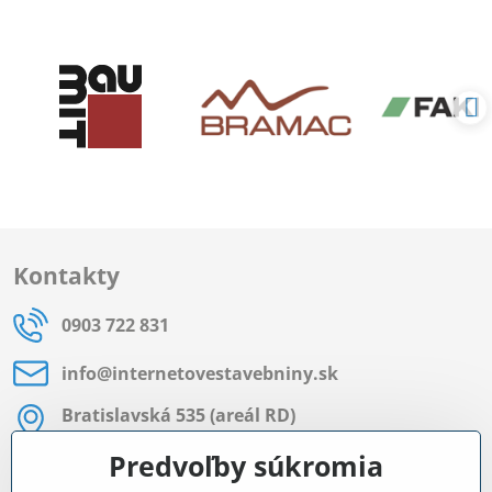
Kontakty
0903 722 831
info​@internetovestavebniny​.sk
Bratislavská 535 (areál RD)
Most pri Bratislave
Predvoľby súkromia
Pon - Pia 8:00 - 11:30 a 12:15 - 15:30