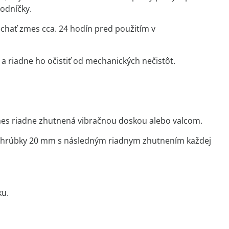
hodníčky.
echať zmes cca. 24 hodín pred použitím v
a riadne ho očistiť od mechanických nečistôt.
mes riadne zhutnená vibračnou doskou alebo valcom.
ax. hrúbky 20 mm s následným riadnym zhutnením každej
ku.