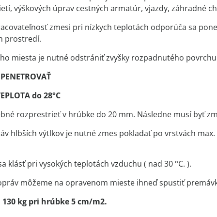
sietí, výškových úprav cestných armatúr, vjazdy, záhradné c
pracovateľnosť zmesi pri nízkych teplotách odporúča sa pon
prostredí.
ho miesta je nutné odstrániť zvyšky rozpadnutého povrchu 
EPENETROVAŤ
TEPLOTA do 28°C
ebné rozprestrieť v hrúbke do 20 mm. Následne musí byť z
ráv hlbších výtlkov je nutné zmes pokladať po vrstvách m
 klásť pri vysokých teplotách vzduchu ( nad 30 °C. ).
 opráv môžeme na opravenom mieste ihneď spustiť premáv
130 kg pri hrúbke 5 cm/m2.