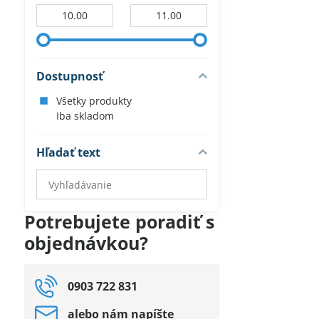
Od:
Do:
Dostupnosť
Všetky produkty
Iba skladom
Hľadať text
Prehľadať
výsledky
filtra
Potrebujete poradiť s
fulltextom
objednávkou?
0903 722 831
alebo nám napíšte