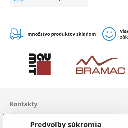
via
množstvo produktov skladom
zák
Kontakty
0903 722 831
Predvoľby súkromia