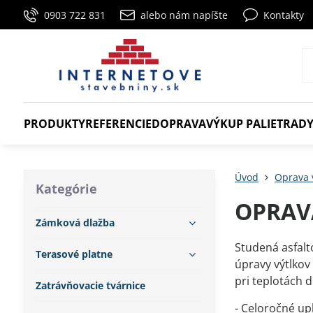
0903 722 831
alebo nám napíšte
Kontakty
PRODUKTY
REFERENCIE
DOPRAVA
VÝKUP PALIET
RADY
Úvod
Oprava 
Kategórie
OPRAV
Zámková dlažba
Studená asfal
Terasové platne
úpravy výtlkov
pri teplotách d
Zatrávňovacie tvárnice
- Celoročné up