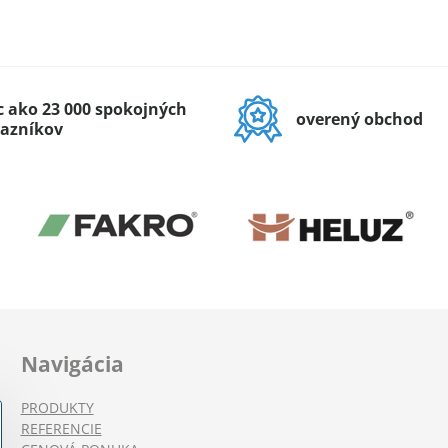
c ako 23 000 spokojných
overený obchod
azníkov
Navigácia
PRODUKTY
REFERENCIE