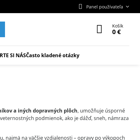
Panel používateľa
Košík
0 €
RTE SI NÁS
Často kladené otázky
níkov a iných dopravných plôch
, umožňuje úsporné
oveternostných podmienok, ako je dážď, sneh, námraza
, najmä na väčšie vzdialenosti – opravy po výkopoch