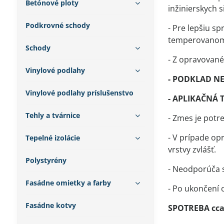
Betónové ploty
inžinierskych 
Podkrovné schody
- Pre lepšiu s
temperovanom 
Schody
- Z opravované
Vinylové podlahy
- PODKLAD N
Vinylové podlahy príslušenstvo
- APLIKAČNÁ 
Tehly a tvárnice
- Zmes je potr
- V prípade op
Tepelné izolácie
vrstvy zvlášť.
Polystyrény
- Neodporúča sa
Fasádne omietky a farby
- Po ukončení
Fasádne kotvy
SPOTREBA cca 