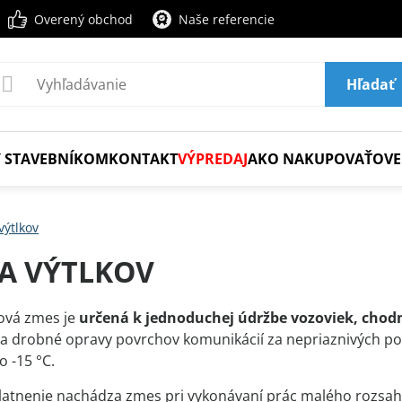
Overený obchod
Naše referencie
Hľadať
 STAVEBNÍKOM
KONTAKT
VÝPREDAJ
AKO NAKUPOVAŤ
OVE
výtlkov
A VÝTLKOV
tová zmes je
určená k jednoduchej údržbe vozoviek, chod
 a drobné opravy povrchov komunikácií za nepriaznivých p
o -15 °C.
latnenie nachádza zmes pri vykonávaní prác malého rozsahu