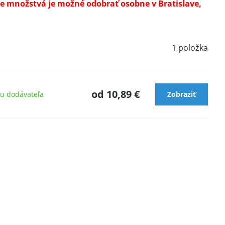
e množstvá je možné odobrať osobne v Bratislave,
.
1
položka
od 10,89 €
u dodávateľa
Zobraziť