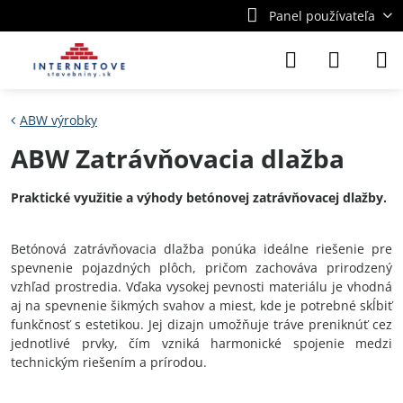
Panel používateľa
ABW výrobky
ABW Zatrávňovacia dlažba
Praktické využitie a výhody betónovej zatrávňovacej dlažby.
Betónová zatrávňovacia dlažba ponúka ideálne riešenie pre
spevnenie pojazdných plôch, pričom zachováva prirodzený
vzhľad prostredia. Vďaka vysokej pevnosti materiálu je vhodná
aj na spevnenie šikmých svahov a miest, kde je potrebné skĺbiť
funkčnosť s estetikou. Jej dizajn umožňuje tráve preniknúť cez
jednotlivé prvky, čím vzniká harmonické spojenie medzi
technickým riešením a prírodou.