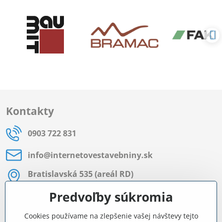
Kontakty
0903 722 831
info​@internetovestavebniny​.sk
Bratislavská 535 (areál RD)
Most pri Bratislave
Predvoľby súkromia
Pon - Pia 8:00 - 11:30 a 12:15 - 15:30
Cookies používame na zlepšenie vašej návštevy tejto