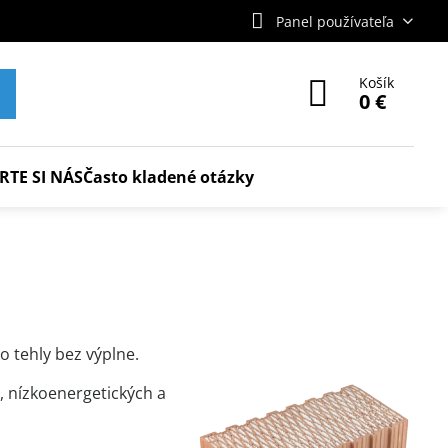
Panel používateľa
Košík
0 €
RTE SI NÁS
Často kladené otázky
o tehly bez výplne.
 nízkoenergetických a