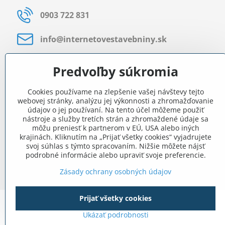
0903 722 831
info​@internetovestavebniny​.sk
Bratislavská 535 (areál RD)
Predvoľby súkromia
Most pri Bratislave
Cookies používame na zlepšenie vašej návštevy tejto
Pon - Pia 8:00 - 11:30 a 12:15 - 15:30
webovej stránky, analýzu jej výkonnosti a zhromažďovanie
údajov o jej používaní. Na tento účel môžeme použiť
Facebook
nástroje a služby tretích strán a zhromaždené údaje sa
môžu preniesť k partnerom v EÚ, USA alebo iných
krajinách. Kliknutím na „Prijať všetky cookies“ vyjadrujete
svoj súhlas s týmto spracovaním. Nižšie môžete nájsť
podrobné informácie alebo upraviť svoje preferencie.
Zásady ochrany osobných údajov
Prijať všetky cookies
Ukázať podrobnosti