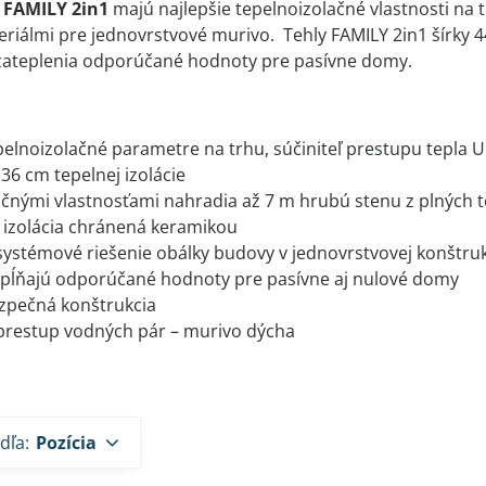
 FAMILY 2in1
majú najlepšie tepelnoizolačné vlastnosti na 
riálmi pre jednovrstvové murivo. Tehly FAMILY 2in1 šírky 
ateplenia odporúčané hodnoty pre pasívne domy.
epelnoizolačné parametre na trhu, súčiniteľ prestupu tepla 
36 cm tepelnej izolácie
ačnými vlastnosťami nahradia až 7 m hrubú stenu z plných t
 izolácia chránená keramikou
ystémové riešenie obálky budovy v jednovrstvovej konštruk
spĺňajú odporúčané hodnoty pre pasívne aj nulové domy
zpečná konštrukcia
prestup vodných pár – murivo dýcha
dľa:
Pozícia