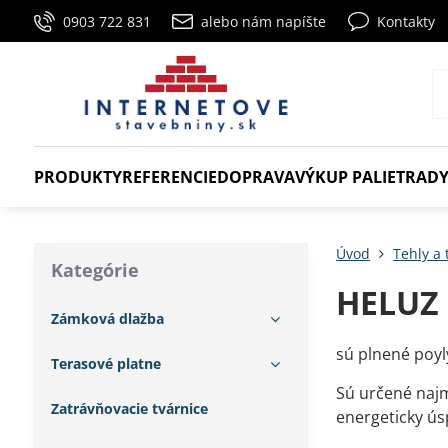
0903 722 831
alebo nám napíšte
Kontakty
PRODUKTY
REFERENCIE
DOPRAVA
VÝKUP PALIET
RADY
Úvod
Tehly a 
Kategórie
HELUZ 
Zámková dlažba
sú plnené poyl
Terasové platne
Sú určené najm
Zatrávňovacie tvárnice
energeticky ú