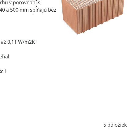
trhu v porovnaní s
440 a 500 mm spĺňajú bez
U až 0,11 W/m2K
ehál
cii
5
položiek