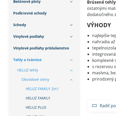
Betónové ploty
Brúsené tehly
ostatnými mate
Podkrovné schody
dodatočného z
VÝHODY
Schody
najlepšie t
Vinylové podlahy
nahradia až 
tepelnoizol
Vinylové podlahy príslušenstvo
integrovaná
Tehly a tvárnice
komplexné s
s rezervou 
HELUZ tehly
masívna, be
prirodzený 
Obvodové steny
HELUZ FAMILY 2in1
HELUZ FAMILY
Radiť po
HELUZ PLUS