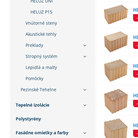
HELUZ UNI
H
HELUZ P15
Vnútorné steny
Akustické tehly
H
Preklady
Stropný systém
H
Lepidlá a malty
Pomôcky
Pezinské Tehelne
H
Tepelné izolácie
Polystyrény
H
Fasádne omietky a farby