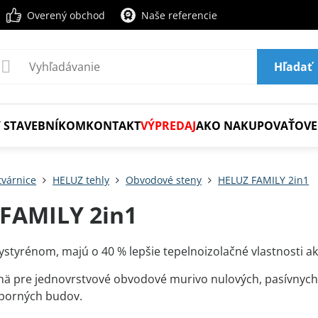
Overený obchod
Naše referencie
Hľadať
 STAVEBNÍKOM
KONTAKT
VÝPREDAJ
AKO NAKUPOVAŤ
OVE
tvárnice
HELUZ tehly
Obvodové steny
HELUZ FAMILY 2in1
FAMILY 2in1
ystyrénom, majú o 40 % lepšie tepelnoizolačné vlastnosti ak
ä pre jednovrstvové obvodové murivo nulových, pasívnych,
sporných budov.