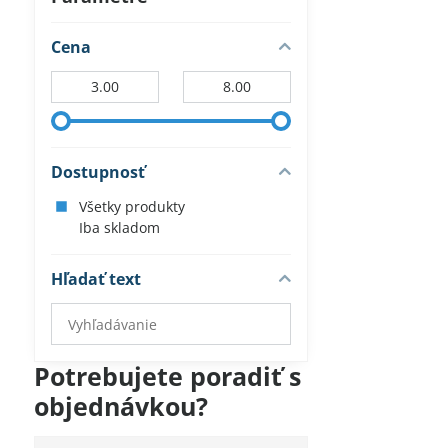
Cena
Od:
Do:
Dostupnosť
Všetky produkty
Iba skladom
Hľadať text
Prehľadať
výsledky
filtra
Potrebujete poradiť s
fulltextom
objednávkou?