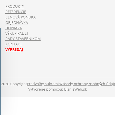
PRODUKTY
REFERENCIE
CENOVÁ PONUKA
OBJEDNÁVKA
DOPRAVA
VÝKUP PALIET
RADY STAVEBNÍKOM
KONTAKT
VÝPREDAJ
©
2026
Copyright
Predvoľby súkromia
Zásady ochrany osobných údaj
Vytvorené pomocou:
BiznisWeb.sk