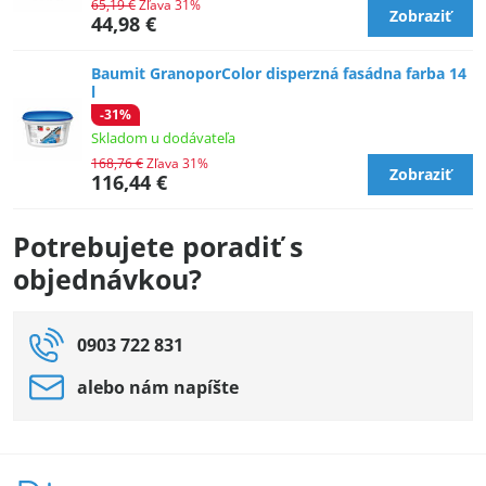
65,19 €
Zľava 31%
Zobraziť
44,98 €
Baumit GranoporColor disperzná fasádna farba 14
l
-31%
Skladom u dodávateľa
168,76 €
Zľava 31%
Zobraziť
116,44 €
Potrebujete poradiť s
objednávkou?
0903 722 831
alebo nám napíšte