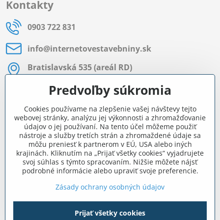
Kontakty
0903 722 831
info​@internetovestavebniny​.sk
Bratislavská 535 (areál RD)
Most pri Bratislave
Predvoľby súkromia
Pon - Pia 8:00 - 11:30 a 12:15 - 15:30
Cookies používame na zlepšenie vašej návštevy tejto
Facebook
webovej stránky, analýzu jej výkonnosti a zhromažďovanie
údajov o jej používaní. Na tento účel môžeme použiť
nástroje a služby tretích strán a zhromaždené údaje sa
môžu preniesť k partnerom v EÚ, USA alebo iných
Navigácia
krajinách. Kliknutím na „Prijať všetky cookies“ vyjadrujete
svoj súhlas s týmto spracovaním. Nižšie môžete nájsť
podrobné informácie alebo upraviť svoje preferencie.
Všetko o nákupe
Zásady ochrany osobných údajov
Prijať všetky cookies
©
2026
Copyright