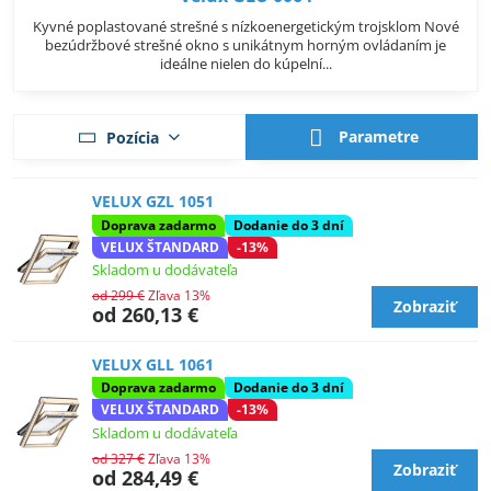
Kyvné poplastované strešné s nízkoenergetickým trojsklom Nové
bezúdržbové strešné okno s unikátnym horným ovládaním je
ideálne nielen do kúpelní...
Parametre
Pozícia
VELUX GZL 1051
Doprava zadarmo
Dodanie do 3 dní
VELUX ŠTANDARD
-13%
Skladom u dodávateľa
od 299 €
Zľava 13%
Zobraziť
od 260,13 €
VELUX GLL 1061
Doprava zadarmo
Dodanie do 3 dní
VELUX ŠTANDARD
-13%
Skladom u dodávateľa
od 327 €
Zľava 13%
Zobraziť
od 284,49 €