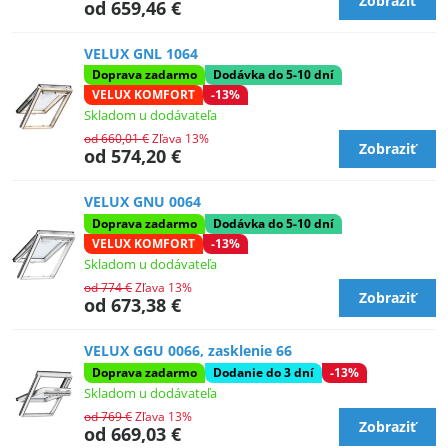
Zobraziť
od 659,46 €
VELUX GNL 1064
Doprava zadarmo
Dodávka do 5-10 dní
VELUX KOMFORT
-13%
Skladom u dodávateľa
od 660,01 €
Zľava 13%
Zobraziť
od 574,20 €
VELUX GNU 0064
Doprava zadarmo
Dodávka do 5-10 dní
VELUX KOMFORT
-13%
Skladom u dodávateľa
od 774 €
Zľava 13%
Zobraziť
od 673,38 €
VELUX GGU 0066, zasklenie 66
Doprava zadarmo
Dodanie do 3 dní
-13%
Skladom u dodávateľa
od 769 €
Zľava 13%
Zobraziť
od 669,03 €