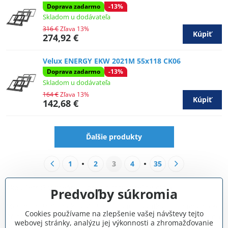
Doprava zadarmo
-13%
Skladom u dodávateľa
316 €
Zľava 13%
Kúpiť
274,92 €
Velux ENERGY EKW 2021M 55x118 CK06
Doprava zadarmo
-13%
Skladom u dodávateľa
164 €
Zľava 13%
Kúpiť
142,68 €
Ďalšie produkty
1
2
3
4
35
Ako ušetriť? Vymeňte si pred zimou strešné okná
Predvoľby súkromia
Moderné strešné okná VELUX dosahujú vynikajúcu energetickú
Cookies používame na zlepšenie vašej návštevy tejto
účinnosť a znižujú náklady na kúrenie. Keďže zima už klope na
webovej stránky, analýzu jej výkonnosti a zhromažďovanie
dvere, je výmena starých okien za nové strešné okná VELUX