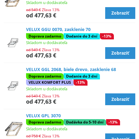
Skladom u dodávateľa
od 549 €
Zľava 13%
Zobraziť
od 477,63 €
VELUX GGU 0070, zasklenie 70
Doprava zadarmo
Dodanie do 3 dní
-13%
Skladom u dodávateľa
od 549 €
Zľava 13%
Zobraziť
od 477,63 €
VELUX GGL 2068, biele drevo, zasklenie 68
Doprava zadarmo
Dodanie do 3 dní
VELUX KOMFORT PLUS
-13%
Skladom u dodávateľa
od 549 €
Zľava 13%
Zobraziť
od 477,63 €
VELUX GPL 3070
Doprava zadarmo
Dodávka do 5-10 dní
-13%
Skladom u dodávateľa
od 758 €
Zľava 13%