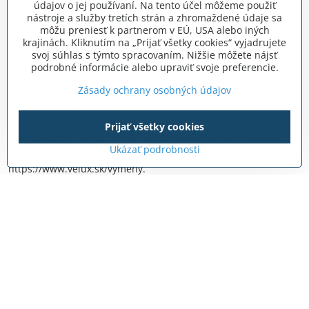
údajov o jej používaní. Na tento účel môžeme použiť
výborný nápad.
nástroje a služby tretích strán a zhromaždené údaje sa
môžu preniesť k partnerom v EÚ, USA alebo iných
Nové strešné okná VELUX majú výrazne lepšie izolačné
krajinách. Kliknutím na „Prijať všetky cookies“ vyjadrujete
vlastnosti a to zásluhou inovatívnej konštrukcie a použitia
svoj súhlas s týmto spracovaním. Nižšie môžete nájsť
vysoko kvalitných materiálov. Kým väčšia plocha skla prepúšťa
podrobné informácie alebo upraviť svoje preferencie.
viac slnečného tepla i denného svetla, systém izolácie VELUX
Zásady ochrany osobných údajov
ThermoTechnology™ znižuje tepelné straty. Preto platí, že keď
vymeníte staré strešné okno VELUX (so súčiniteľom prestupu
tepla celým oknom Uw = 2,8 W / m2K) za nové okno VELUX
Prijať všetky cookies
Štandard Plus (s Uw = 1,0 W / m2K), tepelná strata klesne o
Ukázať podrobnosti
viac ako 60 %. Zariaďte si hrejivý domov na
https://www.velux.sk/vymeny.
Firma VELUX ponúka tri rady strešných okien, z ktorých si
vyberiete, či už máte rodinný dom, alebo administratívnu
budovu.
Aj vďaka tomu je VELUX celosvetovou jednotkou na trhu so
strešnými oknami.