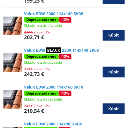
199,23 €
Velux EDW 2000 114x140 SK08
Doprava zadarmo
-13%
Skladom u dodávateľa
233 €
Zľava 13%
Kúpiť
202,71 €
Velux EDW
BLACK
2500 114x140 SK08
Doprava zadarmo
-13%
Skladom u dodávateľa
279 €
Zľava 13%
Kúpiť
242,73 €
Velux EDW 2000 114x160 SK10
Doprava zadarmo
-13%
Skladom u dodávateľa
242 €
Zľava 13%
Kúpiť
210,54 €
Velux EDW 2000 134x98 UK04