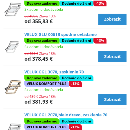
Doprava zadarmo
Dodanie do 3 dní
-13%
Skladom u dodávateľa
od 409 €
Zľava 13%
Zobraziť
od 355,83 €
VELUX GLU 0061B spodné ovládanie
Doprava zadarmo
Dodanie do 3 dní
-13%
Skladom u dodávateľa
od 435 €
Zľava 13%
Zobraziť
od 378,45 €
VELUX GGL 3070, zasklenie 70
Doprava zadarmo
Dodanie do 3 dní
VELUX KOMFORT PLUS
-13%
Skladom u dodávateľa
od 439 €
Zľava 13%
Zobraziť
od 381,93 €
VELUX GGL 2070,biele drevo, zasklenie 70
Doprava zadarmo
Dodanie do 3 dní
VELUX KOMFORT PLUS
-13%