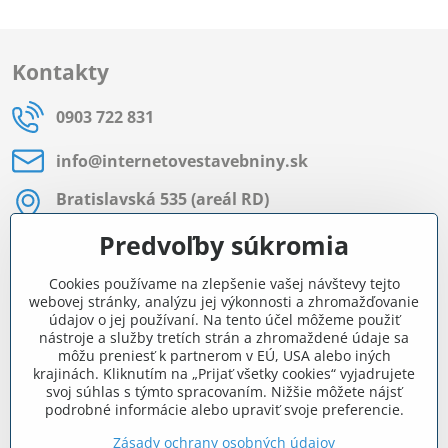
Kontakty
0903 722 831
info​@internetovestavebniny​.sk
Bratislavská 535 (areál RD)
Most pri Bratislave
Predvoľby súkromia
Pon - Pia 8:00 - 11:30 a 12:15 - 15:30
Cookies používame na zlepšenie vašej návštevy tejto
Facebook
webovej stránky, analýzu jej výkonnosti a zhromažďovanie
údajov o jej používaní. Na tento účel môžeme použiť
nástroje a služby tretích strán a zhromaždené údaje sa
môžu preniesť k partnerom v EÚ, USA alebo iných
Navigácia
krajinách. Kliknutím na „Prijať všetky cookies“ vyjadrujete
svoj súhlas s týmto spracovaním. Nižšie môžete nájsť
podrobné informácie alebo upraviť svoje preferencie.
Všetko o nákupe
Zásady ochrany osobných údajov