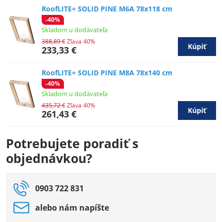
RoofLITE+ SOLID PINE M6A 78x118 cm
-40%
Skladom u dodávateľa
388,89 €
Zľava 40%
Kúpiť
233,33 €
RoofLITE+ SOLID PINE M8A 78x140 cm
-40%
Skladom u dodávateľa
435,72 €
Zľava 40%
Kúpiť
261,43 €
Potrebujete poradiť s
objednávkou?
0903 722 831
alebo nám napíšte