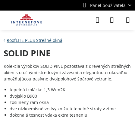
Panel používateľa
RoofLITE PLUS Strešné okná
SOLID PINE
Kolekcia výrobkov SOLID PINE pozostáva z drevených strešných
okien s otočnými stredovými závesmi a elegantnou rukoväťou
umožňujúcou pasívne dvojpolohové špárové vetranie.
tepelná izolácia: 1,3 W/m2K
dvojsklo B900
zosilnený rám okna
dve nízkoemisné vrstvy znižujú tepelné straty v zime
dokonalá tesnosť vďaka extra tesneniu