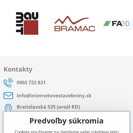
Kontakty
0903 722 831
info​@internetovestavebniny​.sk
Bratislavská 535 (areál RD)
Most pri Bratislave
Predvoľby súkromia
Pon - Pia 8:00 - 11:30 a 12:15 - 15:30
Cookies používame na zlepšenie vašej návštevy tejto