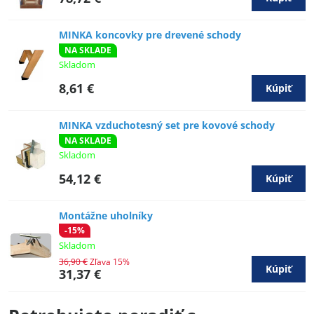
MINKA koncovky pre drevené schody
NA SKLADE
Skladom
8,61 €
Kúpiť
MINKA vzduchotesný set pre kovové schody
NA SKLADE
Skladom
54,12 €
Kúpiť
Montážne uholníky
-15%
Skladom
36,90 €
Zľava 15%
Kúpiť
31,37 €