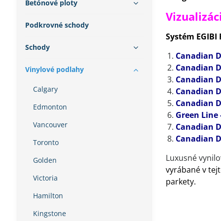
Betónové ploty
Vizualizác
Podkrovné schody
Systém EGIBI 
Schody
Canadian D
Canadian D
Vinylové podlahy
Canadian D
Calgary
Canadian D
Canadian D
Edmonton
Green Line 
Vancouver
Canadian D
Canadian De
Toronto
Luxusné vynilo
Golden
vyrábané v tej
Victoria
parkety.
Hamilton
Kingstone