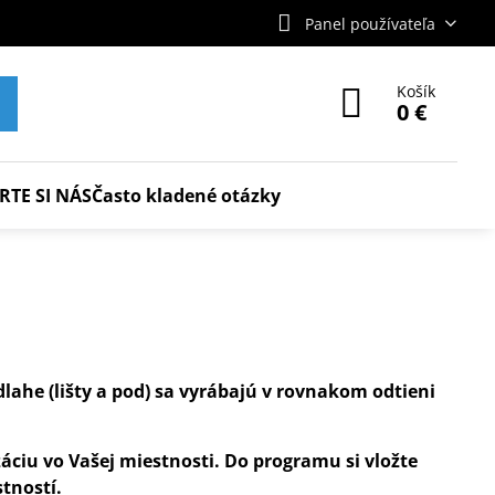
Panel používateľa
Košík
0 €
RTE SI NÁS
Často kladené otázky
lahe (lišty a pod) sa vyrábajú v rovnakom odtieni
ciu vo Vašej miestnosti. Do programu si vložte
tností.