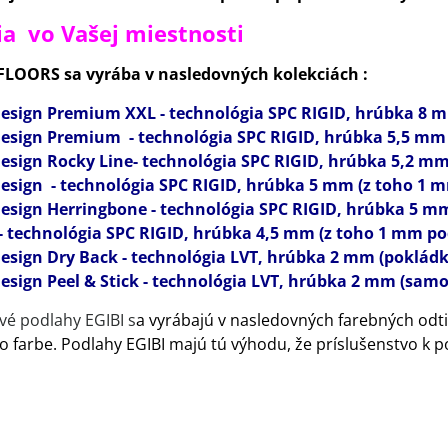
ia vo Vašej miestnosti
FLOORS sa vyrába v nasledovných kolekciách :
esign Premium XXL - technológia SPC RIGID, hrúbka 8 m
esign Premium - technológia SPC RIGID, hrúbka 5,5 mm 
esign Rocky Line- technológia SPC RIGID, hrúbka 5,2 mm
esign - technológia SPC RIGID, hrúbka 5 mm (z toho 1 
esig
n Herringbone - technológia SPC RIGID, hrúbka 5 m
- technológia SPC RIGID, hrúbka 4,5 mm (z toho 1 mm po
esign Dry Back - technológia LVT, hrúbka 2 mm (pokládk
sign Peel & Stick - technológia LVT, hrúbka 2 mm (sam
vé podlahy EGIBI s
a vyrábajú v nasledovných farebných odti
to farbe. Podlahy EGIBI majú tú výhodu, že príslušenstvo k p