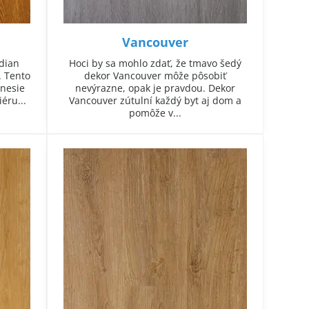
Vancouver
dian
Hoci by sa mohlo zdať, že tmavo šedý
 Tento
dekor Vancouver môže pôsobiť
inesie
nevýrazne, opak je pravdou. Dekor
éru...
Vancouver zútulní každý byt aj dom a
pomôže v...