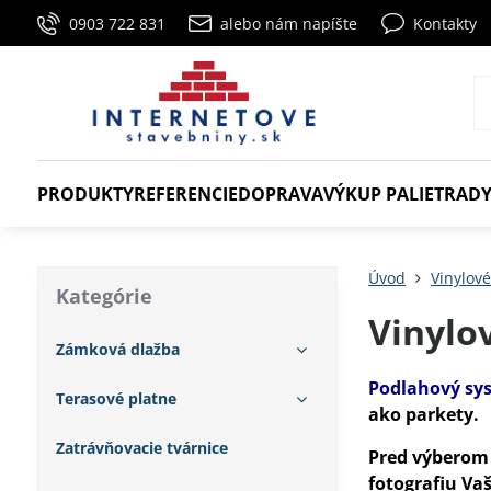
0903 722 831
alebo nám napíšte
Kontakty
PRODUKTY
REFERENCIE
DOPRAVA
VÝKUP PALIET
RADY
Úvod
Vinylov
Kategórie
Vinylo
Zámková dlažba
Podlahový sy
Terasové platne
ako parkety.
Zatrávňovacie tvárnice
Pred výberom 
fotografiu Va