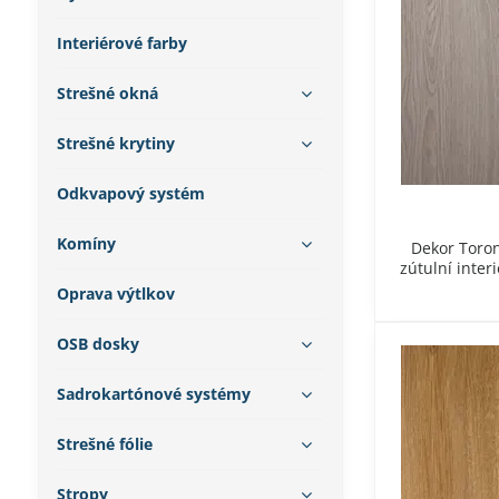
Interiérové farby
Strešné okná
Strešné krytiny
Odkvapový systém
Komíny
Dekor Toron
zútulní inter
Oprava výtlkov
OSB dosky
Sadrokartónové systémy
Strešné fólie
Stropy