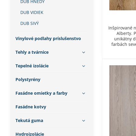
DUB HNEDÝ
DUB VIDIEK
DUB SIVÝ
Inšpirované 
Alberty. 
Vinylové podlahy príslušenstvo
unikátny d
farbách sev
Tehly a tvárnice
Tepelné izolácie
Polystyrény
Fasádne omietky a farby
Fasádne kotvy
Tekutá guma
Hydroizolácie