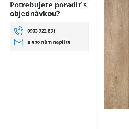
filtra
Potrebujete poradiť s
fulltextom
objednávkou?
0903 722 831
alebo nám napíšte