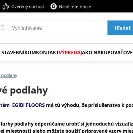
Overený obchod
Naše referencie
Hľadať
 STAVEBNÍKOM
KONTAKT
VÝPREDAJ
AKO NAKUPOVAŤ
OVE
é podlahy
vé podlahy
stém EGIBI FLOORS
má tú výhodu, že príslušenstvo k pod
farby podlahy odporúčame urobť si jednoduchú vizualizá
šej miestnosti alebo môžete použiť pripravené vzory mies