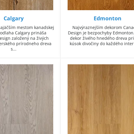
Calgary
Edmonton
najäčším mestom kanadskej
Najvýraznejším dekorom Cana
Podlaha Calgary prináša
Design je bezpochyby Edmonton.
esign založený na živých
dekor živého hnedého dreva pr
erského prírodneho dreva
kúsok divočiny do každého interi
s...