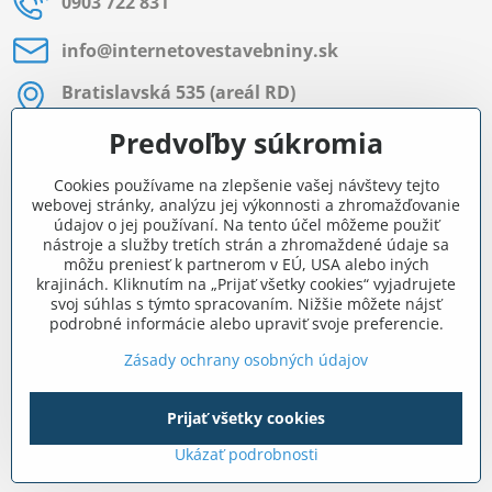
0903 722 831
info​@internetovestavebniny​.sk
Bratislavská 535 (areál RD)
Most pri Bratislave
Predvoľby súkromia
Pon - Pia 8:00 - 11:30 a 12:15 - 15:30
Cookies používame na zlepšenie vašej návštevy tejto
Facebook
webovej stránky, analýzu jej výkonnosti a zhromažďovanie
údajov o jej používaní. Na tento účel môžeme použiť
nástroje a služby tretích strán a zhromaždené údaje sa
môžu preniesť k partnerom v EÚ, USA alebo iných
Navigácia
krajinách. Kliknutím na „Prijať všetky cookies“ vyjadrujete
svoj súhlas s týmto spracovaním. Nižšie môžete nájsť
podrobné informácie alebo upraviť svoje preferencie.
Všetko o nákupe
Zásady ochrany osobných údajov
Prijať všetky cookies
©
2026
Copyright
Predvoľby súkromia
Zásady ochrany osobných údajov
Ukázať podrobnosti
Vytvorené pomocou:
BiznisWeb.sk