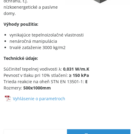
ochranu, t.j.
nízkoenergetické a pasívne
domy.
Výhody použitia:
vynikajúce tepelnoizolačné vlastnosti
nenáročná manipulácia
trvalé zaťaženie 3000 kg/m2
Technické údaje:
Súčiniteľ tepelnej vodivosti λ:
0,031 W/m.K
Pevnosť v tlaku pri 10% stlačení:
≥ 150 kPa
Trieda reakcie na oheň STN EN 13501-1:
E
Rozmery:
500x1000mm
Vyhlásenie o parametroch