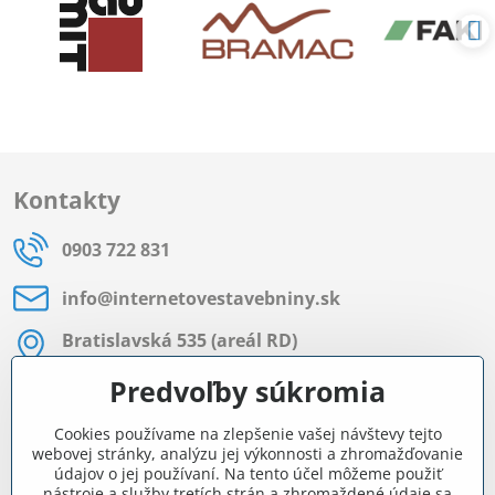
Kontakty
0903 722 831
info​@internetovestavebniny​.sk
Bratislavská 535 (areál RD)
Most pri Bratislave
Predvoľby súkromia
Pon - Pia 8:00 - 11:30 a 12:15 - 15:30
Cookies používame na zlepšenie vašej návštevy tejto
Facebook
webovej stránky, analýzu jej výkonnosti a zhromažďovanie
údajov o jej používaní. Na tento účel môžeme použiť
nástroje a služby tretích strán a zhromaždené údaje sa