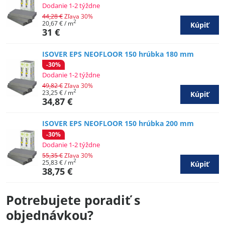
Dodanie 1-2 týždne
44,28 €
Zľava 30%
2
20,67 €
/ m
Kúpiť
31 €
ISOVER EPS NEOFLOOR 150 hrúbka 180 mm
-30%
Dodanie 1-2 týždne
49,82 €
Zľava 30%
2
23,25 €
/ m
Kúpiť
34,87 €
ISOVER EPS NEOFLOOR 150 hrúbka 200 mm
-30%
Dodanie 1-2 týždne
55,35 €
Zľava 30%
2
25,83 €
/ m
Kúpiť
38,75 €
Potrebujete poradiť s
objednávkou?