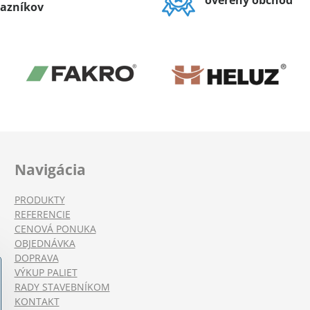
overený obchod
azníkov
Navigácia
PRODUKTY
REFERENCIE
CENOVÁ PONUKA
OBJEDNÁVKA
DOPRAVA
VÝKUP PALIET
RADY STAVEBNÍKOM
KONTAKT