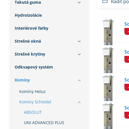
Radiť po
Tekutá guma
Hydroizolácie
S
Interiérové farby
Strešné okná
S
Strešné krytiny
Odkvapový systém
S
Komíny
Komíny Heluz
Komíny Schiedel
S
ABSOLUT
UNI ADVANCED PLUS