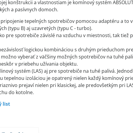
jej konštrukcii a vlastnostiam je komínový systém ABSOLUT
ckých a pasívnych domoch.
pripojenie tepelných spotrebičov pomocou adaptéru a to v
ch (typu B) aj uzavretých (typu C - turbo).
ko pre spotrebiče závislé na vzduchu v miestnosti, tak tiež 
ezávislosť logickou kombináciou s druhým prieduchom pre s
 možno vyberať z väčšiny možných spotrebičov na tuhé pali
neskôr v priebehu užívania objektu.
inový systém (LAS) aj pre spotrebiče na tuhé palivá. Jedn
 tepelnou izoláciou je opatrený nielen každý komínový prie
priaznivo prejaví nielen pri klasickej, ale predovšetkým pri 
chu do kotolne.
 list