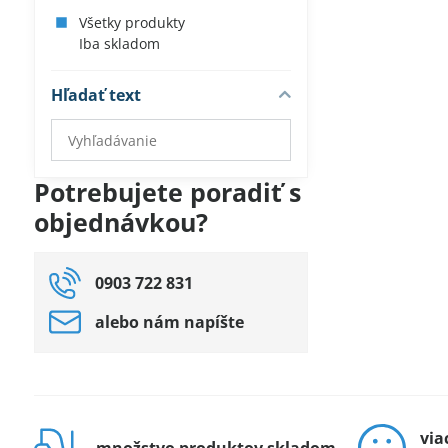
Všetky produkty
Iba skladom
Hľadať text
Prehľadať
výsledky
filtra
Potrebujete poradiť s
fulltextom
objednávkou?
0903 722 831
alebo nám napíšte
via