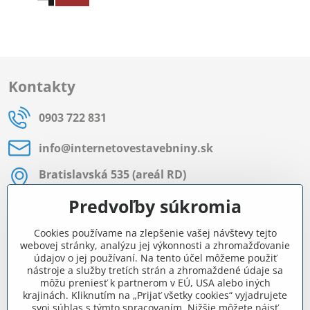
Kontakty
0903 722 831
info​@internetovestavebniny​.sk
Bratislavská 535 (areál RD)
Most pri Bratislave
Predvoľby súkromia
Pon - Pia 8:00 - 11:30 a 12:15 - 15:30
Cookies používame na zlepšenie vašej návštevy tejto
Facebook
webovej stránky, analýzu jej výkonnosti a zhromažďovanie
údajov o jej používaní. Na tento účel môžeme použiť
nástroje a služby tretích strán a zhromaždené údaje sa
môžu preniesť k partnerom v EÚ, USA alebo iných
Navigácia
krajinách. Kliknutím na „Prijať všetky cookies“ vyjadrujete
svoj súhlas s týmto spracovaním. Nižšie môžete nájsť