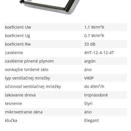
koeficient Uw
1,1 W/m²K
koeficient Ug
0,7 W/m²K
koeficient Rw
33 dB
zasklenie
4HT-12-4-12-4T
zasklenie plnené plynom
argón
vonkajšie tvrdené sklo
áno
typ ventilačnej mriežky
V40P
účinnosť ventilačnej mriežky
do 49m³/h
lakovanie dreva
trojnásobné
tesnenie
štyri
mikrovetranie okna
áno
kľučka
Elegant