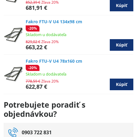
852,39 €
Zľava 20%
Kúpiť
681,91 €
Fakro FTU-V U4 134x98 cm
-20%
Skladom u dodávateľa
829,02 €
Zľava 20%
Kúpiť
663,22 €
Fakro FTU-V U4 78x160 cm
-20%
Skladom u dodávateľa
778,59 €
Zľava 20%
Kúpiť
622,87 €
Potrebujete poradiť s
objednávkou?
0903 722 831