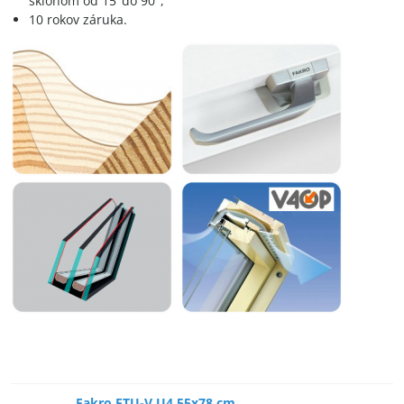
sklonom od 15°do 90°,
10 rokov záruka.
Fakro FTU-V U4 55x78 cm