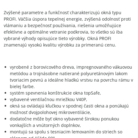
Zvýšené parametre a funkčnosť charakterizujú okná typu
PROFI. Väčšia úspora tepelnej energie, zvýšená odolnosť proti
vlámaniu a bezpečnosť používania, riešenia umožňujúce
efektívne a optimálne vetranie podkrovia, to všetko sú iba
vybrané výhody opisujúce tieto výrobky. Okná PROFI
znamenajú vysokú kvalitu výrobku za primeranú cenu.
vyrobené z borovicového dreva, impregnovaného vákuovou
metódou a trojnásobne natierané polyuretánovým lakom
tvoriacim pevnú a ideálne hladkú vrstvu na povrchu rámu v
bielej farbe.
systém spevnenia konštrukcie okna topSafe,
vybavené ventilačnou mriežkou V40P,
okná sa ovládajú kľučkou v spodnej časti okna a ponúkajú
možnosť dvojpolohovej mikroventilácie,
dodatočne môže byť okno vybavené širokou ponukou
vonkajších a vnútorných doplnkov,
montujú sa spolu s tesniacim lemovaním do striech so