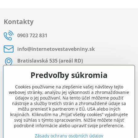
Kontakty
0903 722 831
info​@internetovestavebniny​.sk
Bratislavská 535 (areál RD)
Most pri Bratislave
Predvoľby súkromia
Pon - Pia 8:00 - 11:30 a 12:15 - 15:30
Cookies používame na zlepšenie vašej návštevy tejto
Facebook
webovej stránky, analýzu jej výkonnosti a zhromažďovanie
údajov o jej používaní. Na tento účel môžeme použiť
nástroje a služby tretích strán a zhromaždené údaje sa
môžu preniesť k partnerom v EÚ, USA alebo iných
Navigácia
krajinách. Kliknutím na „Prijať všetky cookies“ vyjadrujete
svoj súhlas s týmto spracovaním. Nižšie môžete nájsť
podrobné informácie alebo upraviť svoje preferencie.
Všetko o nákupe
Zásady ochrany osobných údajov