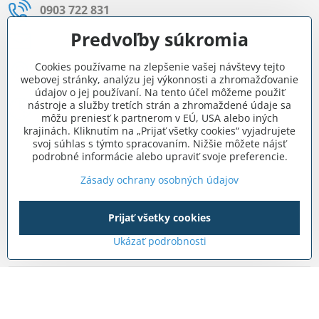
0903 722 831
Predvoľby súkromia
info​@internetovestavebniny​.sk
Cookies používame na zlepšenie vašej návštevy tejto
Bratislavská 535 (areál RD)
webovej stránky, analýzu jej výkonnosti a zhromažďovanie
Most pri Bratislave
údajov o jej používaní. Na tento účel môžeme použiť
nástroje a služby tretích strán a zhromaždené údaje sa
Pon - Pia 8:00 - 11:30 a 12:15 - 15:30
môžu preniesť k partnerom v EÚ, USA alebo iných
krajinách. Kliknutím na „Prijať všetky cookies“ vyjadrujete
Facebook
svoj súhlas s týmto spracovaním. Nižšie môžete nájsť
podrobné informácie alebo upraviť svoje preferencie.
Zásady ochrany osobných údajov
Navigácia
Prijať všetky cookies
Všetko o nákupe
Ukázať podrobnosti
©
2026
Copyright
Predvoľby súkromia
Zásady ochrany osobných údajov
Vytvorené pomocou:
BiznisWeb.sk