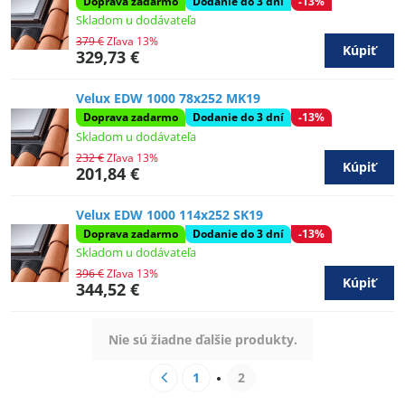
Doprava zadarmo
Dodanie do 3 dní
-13%
Skladom u dodávateľa
379 €
Zľava 13%
Kúpiť
329,73 €
Velux EDW 1000 78x252 MK19
Doprava zadarmo
Dodanie do 3 dní
-13%
Skladom u dodávateľa
232 €
Zľava 13%
Kúpiť
201,84 €
Velux EDW 1000 114x252 SK19
Doprava zadarmo
Dodanie do 3 dní
-13%
Skladom u dodávateľa
396 €
Zľava 13%
Kúpiť
344,52 €
Nie sú žiadne ďalšie produkty.
1
2