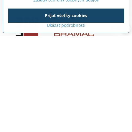
Prijať všetky cookies
Ukázať podrobnosti
Kontakty
0903 722 831
info​@internetovestavebniny​.sk
Bratislavská 535 (areál RD)
Most pri Bratislave
Pon - Pia 8:00 - 11:30 a 12:15 - 15:30