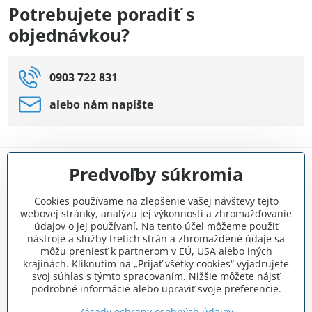
Potrebujete poradiť s
objednávkou?
0903 722 831
alebo nám napíšte
Predvoľby súkromia
množstvo produktov skladom
Cookies používame na zlepšenie vašej návštevy tejto
viac ako 23 000 spokojných zákazníkov
webovej stránky, analýzu jej výkonnosti a zhromažďovanie
údajov o jej používaní. Na tento účel môžeme použiť
nástroje a služby tretích strán a zhromaždené údaje sa
overený obchod
môžu preniesť k partnerom v EÚ, USA alebo iných
krajinách. Kliknutím na „Prijať všetky cookies“ vyjadrujete
svoj súhlas s týmto spracovaním. Nižšie môžete nájsť
poradenstvo zadarmo
podrobné informácie alebo upraviť svoje preferencie.
Zásady ochrany osobných údajov