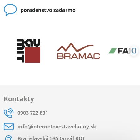
poradenstvo zadarmo
Kontakty
0903 722 831
info​@internetovestavebniny​.sk
Bratislavská 535 (areál RD)