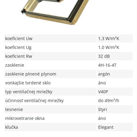
koeficient Uw
1,3 W/m²K
koeficient Ug
1,0 W/m²K
koeficient Rw
32 dB
zasklenie
4H-16-4T
zasklenie plnené plynom
argón
vonkajšie tvrdené sklo
áno
typ ventilačnej mriežky
V40P
účinnosť ventilačnej mriežky
do 49m³/h
tesnenie
štyri
mikrovetranie okna
áno
kľučka
Elegant