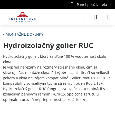
Panel používateľa
MONTÁŽNE DOPLNKY
Hydroizolačný golier RUC
Hydroizolačný golier, ktorý zaisťuje 100 % vodotesnosť okolo
okna
Je vopred narezaný na rozmery strešného okna, čím sa
skracuje čas montáže okna. Pri výbere sa uistite, či sú veľkosti
goliera a okna navzájom kompatibilné. Golier RoofLITE+ RUC je
kompatibilný so všetkými typmi strešných okien RoofLITE+.
Hydroizolačný golier RUC funguje vynikajúco v kombinácii s
izolačným penovým rámom IFC/IFCS. Spoločne zaručujú
optimálnu úroveň nepriepustnosti a izolácie okna.