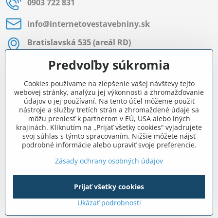
0903 722 831
info​@internetovestavebniny​.sk
Bratislavská 535 (areál RD)
Most pri Bratislave
Predvoľby súkromia
Pon - Pia 8:00 - 11:30 a 12:15 - 15:30
Cookies používame na zlepšenie vašej návštevy tejto
Facebook
webovej stránky, analýzu jej výkonnosti a zhromažďovanie
údajov o jej používaní. Na tento účel môžeme použiť
nástroje a služby tretích strán a zhromaždené údaje sa
môžu preniesť k partnerom v EÚ, USA alebo iných
Navigácia
krajinách. Kliknutím na „Prijať všetky cookies“ vyjadrujete
svoj súhlas s týmto spracovaním. Nižšie môžete nájsť
podrobné informácie alebo upraviť svoje preferencie.
Všetko o nákupe
Zásady ochrany osobných údajov
Prijať všetky cookies
©
2026
Copyright
Predvoľby súkromia
Zásady ochrany osobných údajov
Ukázať podrobnosti
Vytvorené pomocou:
BiznisWeb.sk