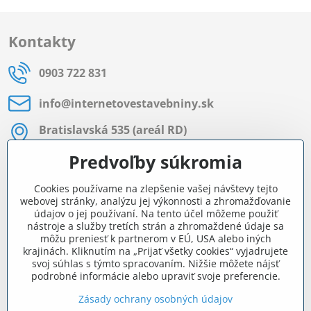
Kontakty
0903 722 831
info​@internetovestavebniny​.sk
Bratislavská 535 (areál RD)
Most pri Bratislave
Predvoľby súkromia
Pon - Pia 8:00 - 11:30 a 12:15 - 15:30
Cookies používame na zlepšenie vašej návštevy tejto
Facebook
webovej stránky, analýzu jej výkonnosti a zhromažďovanie
údajov o jej používaní. Na tento účel môžeme použiť
nástroje a služby tretích strán a zhromaždené údaje sa
môžu preniesť k partnerom v EÚ, USA alebo iných
Navigácia
krajinách. Kliknutím na „Prijať všetky cookies“ vyjadrujete
svoj súhlas s týmto spracovaním. Nižšie môžete nájsť
podrobné informácie alebo upraviť svoje preferencie.
Všetko o nákupe
Zásady ochrany osobných údajov