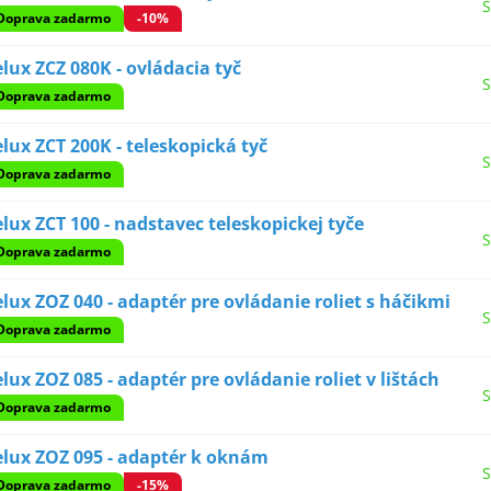
S
Doprava zadarmo
-10%
lux ZCZ 080K - ovládacia tyč
S
Doprava zadarmo
lux ZCT 200K - teleskopická tyč
S
Doprava zadarmo
lux ZCT 100 - nadstavec teleskopickej tyče
S
Doprava zadarmo
lux ZOZ 040 - adaptér pre ovládanie roliet s háčikmi
S
Doprava zadarmo
lux ZOZ 085 - adaptér pre ovládanie roliet v lištách
S
Doprava zadarmo
elux ZOZ 095 - adaptér k oknám
S
Doprava zadarmo
-15%