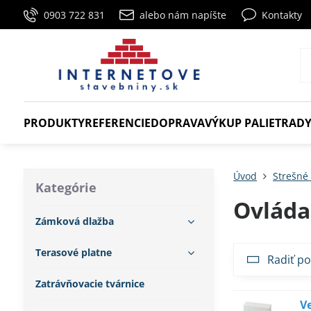
0903 722 831
alebo nám napíšte
Kontakty
PRODUKTY
REFERENCIE
DOPRAVA
VÝKUP PALIET
RADY
Úvod
Strešné
Kategórie
Ovláda
Zámková dlažba
Terasové platne
Radiť po
Zatrávňovacie tvárnice
V