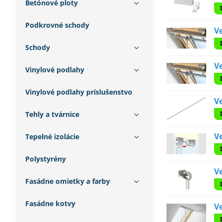
Betónové ploty
Podkrovné schody
Ve
Schody
Ve
Vinylové podlahy
Vinylové podlahy príslušenstvo
Ve
Tehly a tvárnice
Ve
Tepelné izolácie
Polystyrény
Ve
Fasádne omietky a farby
Fasádne kotvy
V