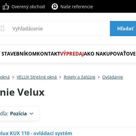
Overený obchod
Naše referencie
Hľadať
 STAVEBNÍKOM
KONTAKT
VÝPREDAJ
AKO NAKUPOVAŤ
OVE
 okná
VELUX Strešné okná
Rolety a žalúzie
Ovládanie
nie Velux
dľa:
Pozícia
elux KUX 110 - ovládací systém