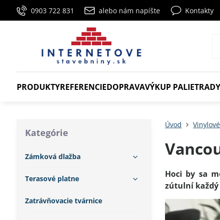
0903 722 831
alebo nám napíšte
Kontakty
PRODUKTY
REFERENCIE
DOPRAVA
VÝKUP PALIET
RADY
Úvod
Vinylov
Kategórie
Vanco
Zámková dlažba
Hoci by sa m
Terasové platne
zútulní každý
Zatrávňovacie tvárnice