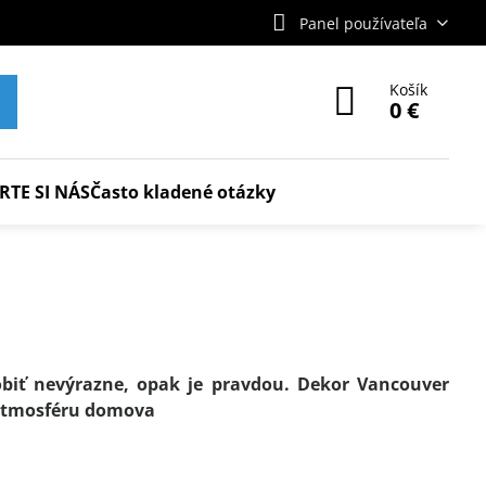
Panel používateľa
Košík
0 €
RTE SI NÁS
Často kladené otázky
biť nevýrazne, opak je pravdou. Dekor Vancouver
 atmosféru domova