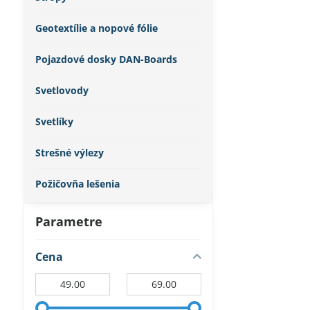
Geotextílie a nopové fólie
Pojazdové dosky DAN-Boards
Svetlovody
Svetlíky
Strešné výlezy
Požičovňa lešenia
Parametre
Cena
Od:
Do: