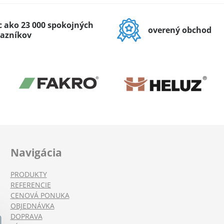
c ako 23 000 spokojných
overený obchod
azníkov
Navigácia
PRODUKTY
REFERENCIE
CENOVÁ PONUKA
OBJEDNÁVKA
DOPRAVA