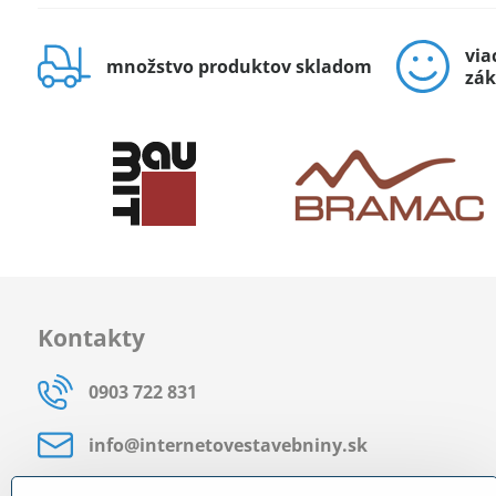
via
množstvo produktov skladom
zák
Kontakty
0903 722 831
info​@internetovestavebniny​.sk
Bratislavská 535 (areál RD)