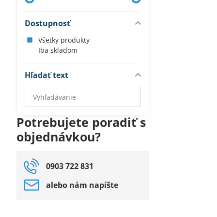
Dostupnosť
Všetky produkty
Iba skladom
Hľadať text
Prehľadať
výsledky
filtra
Potrebujete poradiť s
fulltextom
objednávkou?
0903 722 831
alebo nám napíšte