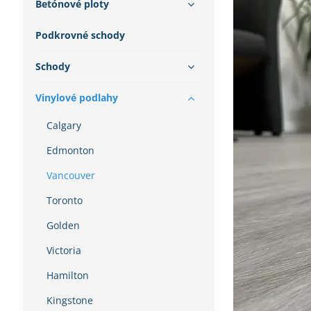
Betónové ploty
Podkrovné schody
Schody
Vinylové podlahy
Calgary
Edmonton
Vancouver
Toronto
Golden
Victoria
Hamilton
Kingstone