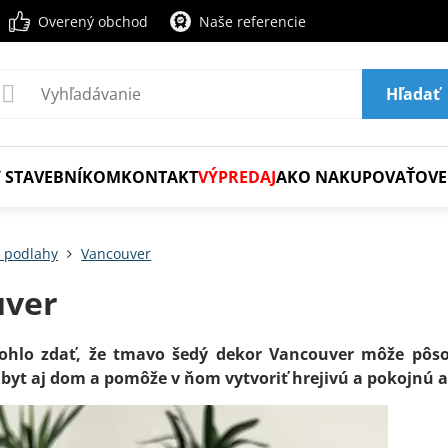
Overený obchod
Naše referencie
Hľadať
 STAVEBNÍKOM
KONTAKT
VÝPREDAJ
AKO NAKUPOVAŤ
OVE
é podlahy
Vancouver
uver
ohlo zdať, že tmavo šedý dekor Vancouver môže pôso
 byt aj dom a pomôže v ňom vytvoriť hrejivú a pokojnú