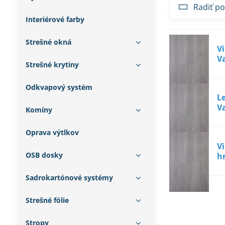
Radiť po
Interiérové farby
Strešné okná
V
V
Strešné krytiny
Odkvapový systém
L
V
Komíny
Oprava výtlkov
V
OSB dosky
h
Sadrokartónové systémy
Strešné fólie
Stropy