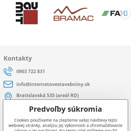
Kontakty
0903 722 831
info​@internetovestavebniny​.sk
Bratislavská 535 (areál RD)
Most pri Bratislave
Predvoľby súkromia
Pon - Pia 8:00 - 11:30 a 12:15 - 15:30
Cookies používame na zlepšenie vašej návštevy tejto
Facebook
webovej stránky, analýzu jej výkonnosti a zhromažďovanie
údajov o jej používaní. Na tento účel môžeme použiť