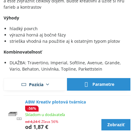
a ešte zvýrazniť celkový dojem. Buďte kreatívni a užite si hru
farieb a kontrastov
Výhody
hladký povrch
výrazná horná aj bočné fázy
strieška vhodná na použitie aj k ostatným typom plotov
Kombinovateľnosť
DLAŽBA: Travertino, Imperial, Softline, Avenue, Grande,
Vario, Behaton, Univlnka, Topline, Parkettstein
Parametre
Pozícia
ABW Kreativ plotová tvárnica
-56%
Skladom u dodávateľa
od 4,24 €
Zľava 56%
Zobraziť
od 1,87 €