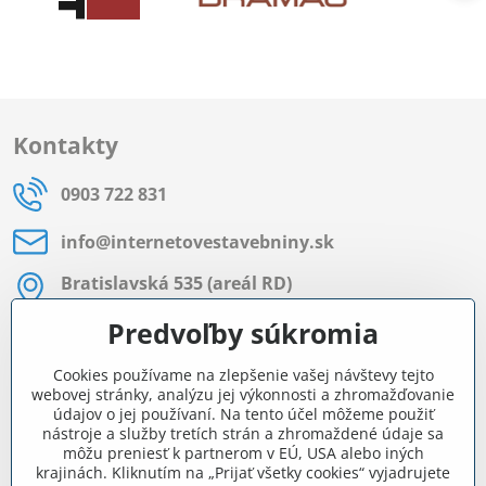
Kontakty
0903 722 831
info​@internetovestavebniny​.sk
Bratislavská 535 (areál RD)
Most pri Bratislave
Predvoľby súkromia
Pon - Pia 8:00 - 11:30 a 12:15 - 15:30
Cookies používame na zlepšenie vašej návštevy tejto
Facebook
webovej stránky, analýzu jej výkonnosti a zhromažďovanie
údajov o jej používaní. Na tento účel môžeme použiť
nástroje a služby tretích strán a zhromaždené údaje sa
môžu preniesť k partnerom v EÚ, USA alebo iných
Navigácia
krajinách. Kliknutím na „Prijať všetky cookies“ vyjadrujete