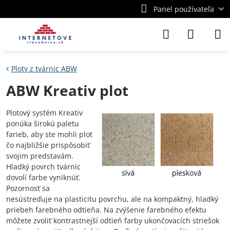
Panel používateľa
Ploty z tvárnic ABW
ABW Kreativ plot
Plotový systém Kreativ
ponúka širokú paletu
farieb, aby ste mohli plot
čo najbližšie prispôsobiť
svojim predstavám.
Hladký povrch tvárnic
dovolí farbe vyniknúť.
Pozornosť sa
nesústreďuje na plasticitu povrchu, ale na kompaktný, hladký
priebeh farebného odtieňa. Na zvýšenie farebného efektu
môžete zvoliť kontrastnejší odtieň farby ukončovacích striešok