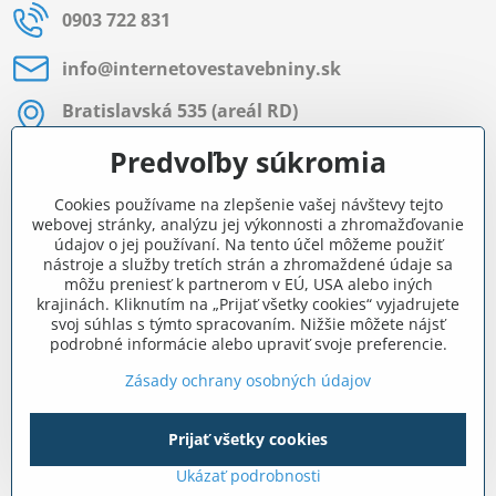
0903 722 831
info​@internetovestavebniny​.sk
Bratislavská 535 (areál RD)
Most pri Bratislave
Predvoľby súkromia
Pon - Pia 8:00 - 11:30 a 12:15 - 15:30
Cookies používame na zlepšenie vašej návštevy tejto
Facebook
webovej stránky, analýzu jej výkonnosti a zhromažďovanie
údajov o jej používaní. Na tento účel môžeme použiť
nástroje a služby tretích strán a zhromaždené údaje sa
môžu preniesť k partnerom v EÚ, USA alebo iných
Navigácia
krajinách. Kliknutím na „Prijať všetky cookies“ vyjadrujete
svoj súhlas s týmto spracovaním. Nižšie môžete nájsť
podrobné informácie alebo upraviť svoje preferencie.
Všetko o nákupe
Zásady ochrany osobných údajov
Prijať všetky cookies
©
2026
Copyright
Predvoľby súkromia
Zásady ochrany osobných údajov
Ukázať podrobnosti
Vytvorené pomocou:
BiznisWeb.sk