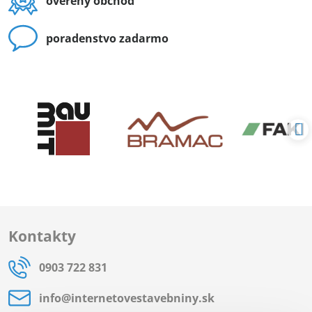
overený obchod
poradenstvo zadarmo
Kontakty
0903 722 831
info​@internetovestavebniny​.sk